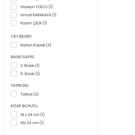
Hüseyin YOLCU (1)
İsmail KARAKAYA (1)
Kazım ÇELİK (1)
M. Hakan GÜNDOĞDU (1)
CILT BILGISI
Meral URAS (1)
Karton Kapak (2)
Necati CEMALOĞLU (1)
Pınar YENGİN SARPKAYA (1)
BASKI SAYISI
Ramazan BAŞTÜRK (1)
2. Baskı (1)
Ruhi SARPKAYA (3)
5. Baskı (1)
Sadi YILMAZ (1)
YAYIN DILI
Tahir YILMAZ (1)
Türkçe (2)
Turan Akman ERKILIÇ (1)
Yıldız TURGUT (1)
KITAP BOYUTU
16 x 24 cm (1)
16x 24 cm (1)