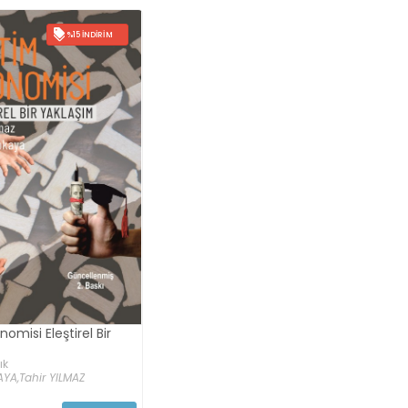
%15 İNDIRIM
nomisi Eleştirel Bir
ık
AYA,
Tahir YILMAZ