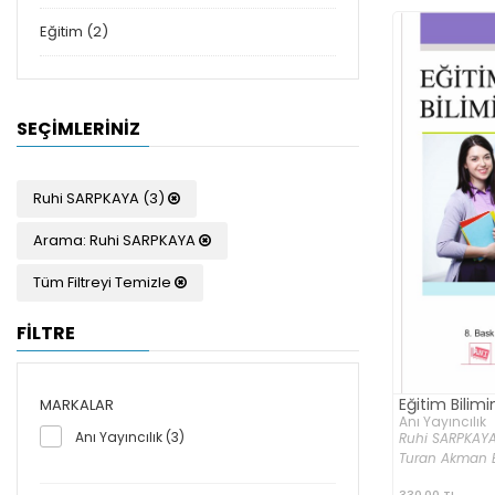
Eğitim (2)
SEÇIMLERINIZ
Ruhi SARPKAYA (3)
Arama: Ruhi SARPKAYA
Tüm Filtreyi Temizle
FİLTRE
Eğitim Bilimi
MARKALAR
Anı Yayıncılık
Anı Yayıncılık (3)
Ruhi SARPKAYA
Turan Akman ER
330,00 TL