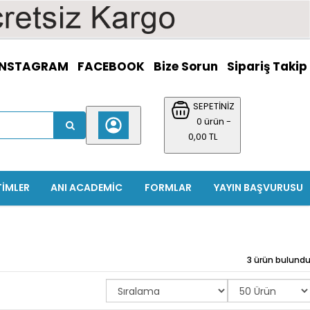
INSTAGRAM
FACEBOOK
Bize Sorun
Sipariş Takip
SEPETİNİZ
0 ürün -
0,00 TL
TIMLER
ANI ACADEMIC
FORMLAR
YAYIN BAŞVURUSU
3 ürün bulund