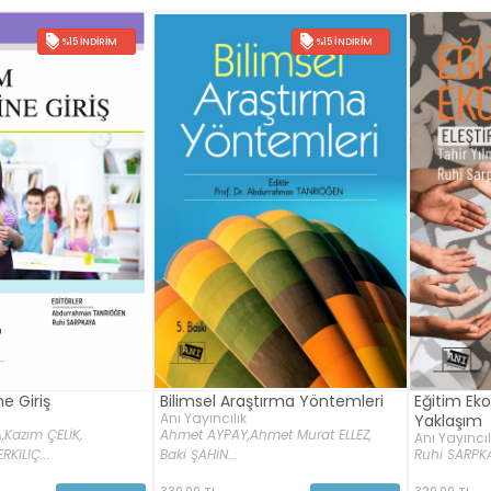
%15 İNDIRIM
%15 İNDIRIM
ne Giriş
Bilimsel Araştırma Yöntemleri
Eğitim Eko
Anı Yayıncılık
Yaklaşım
,
Kazım ÇELİK,
Ahmet AYPAY,
Ahmet Murat ELLEZ,
Anı Yayıncıl
KILIÇ...
Baki ŞAHİN...
Ruhi SARPK
330,00 TL
320,00 TL