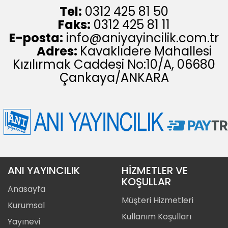
Tel:
0312 425 81 50
Faks:
0312 425 81 11
E-posta:
info@aniyayincilik.com.tr
Adres:
Kavaklıdere Mahallesi
Kızılırmak Caddesi No:10/A, 06680
Çankaya/ANKARA
ANI YAYINCILIK
HİZMETLER VE
KOŞULLAR
Anasayfa
Müşteri Hizmetleri
Kurumsal
Kullanım Koşulları
Yayınevi