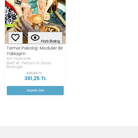
Hızlı Bakış
Temel Psikoloji: Modüler Bir
Yaklaşım
Anı Yayıncılık
Brett W. Pelham & David
Boninger
425,00 TL
361,25 TL
Sepete Ekle