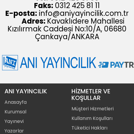
Faks:
0312 425 81 11
E-posta:
info@aniyayincilik.com.tr
Adres:
Kavaklıdere Mahallesi
Kızılırmak Caddesi No:10/A, 06680
Çankaya/ANKARA
ANI YAYINCILIK
HİZMETLER VE
KOŞULLAR
Anasayfa
Müşteri Hizmetleri
Kurumsal
Kullanım Koşulları
Yayınevi
Tüketici Hakları
Yazarlar