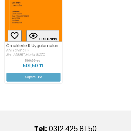
Hızlı Bakış
Örneklerle R Uygulamaları
Anı Yayıncılık
Jim ALBERT,
Maria RIZZO
590,00 TL
501,50 TL
Sepete Ekle
Tel:
0312 425 81 50