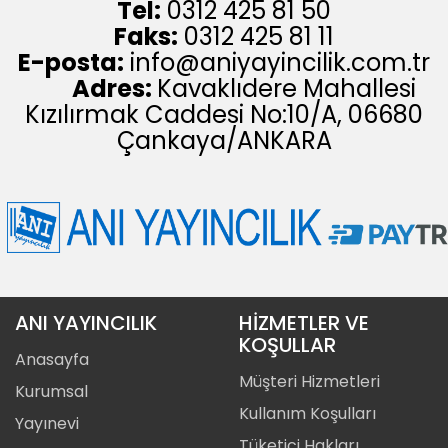
Tel:
0312 425 81 50
Faks:
0312 425 81 11
E-posta:
info@aniyayincilik.com.tr
Adres:
Kavaklıdere Mahallesi
Kızılırmak Caddesi No:10/A, 06680
Çankaya/ANKARA
ANI YAYINCILIK
HİZMETLER VE
KOŞULLAR
Anasayfa
Müşteri Hizmetleri
Kurumsal
Kullanım Koşulları
Yayınevi
Tüketici Hakları