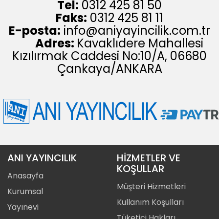
Tel:
0312 425 81 50
Faks:
0312 425 81 11
E-posta:
info@aniyayincilik.com.tr
Adres:
Kavaklıdere Mahallesi
Kızılırmak Caddesi No:10/A, 06680
Çankaya/ANKARA
ANI YAYINCILIK
HİZMETLER VE
KOŞULLAR
Anasayfa
Müşteri Hizmetleri
Kurumsal
Kullanım Koşulları
Yayınevi
Tüketici Hakları