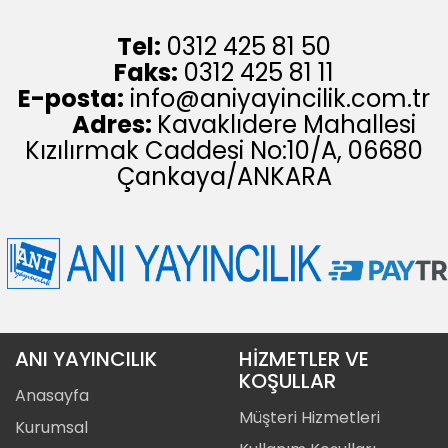
Tel:
0312 425 81 50
Faks:
0312 425 81 11
E-posta:
info@aniyayincilik.com.tr
Adres:
Kavaklıdere Mahallesi
Kızılırmak Caddesi No:10/A, 06680
Çankaya/ANKARA
ANI YAYINCILIK
HİZMETLER VE
KOŞULLAR
Anasayfa
Müşteri Hizmetleri
Kurumsal