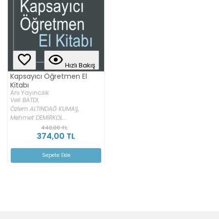
Hızlı Bakış
Kapsayıcı Öğretmen El
Kitabı
Anı Yayıncılık
Veli BATDI,
Özlem ALTINDAĞ KUMAŞ,
Mehmet DEMİRKOL...
440,00 TL
374,00 TL
Sepete Ekle