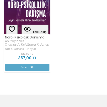
Hızlı Bakış
Nöro-Psikolojik Danışma
Anı Yayıncılık
Thomas A. Field,
Laura K. Jones,
Lori A. Russell-Chapin...
420,00 TL
357,00 TL
Sepete Ekle