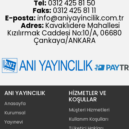
Tel:
0312 425 81 50
Faks:
0312 425 81 11
E-posta:
info@aniyayincilik.com.tr
Adres:
Kavaklıdere Mahallesi
Kızılırmak Caddesi No:10/A, 06680
Çankaya/ANKARA
ANI YAYINCILIK
HİZMETLER VE
KOŞULLAR
Anasayfa
Müşteri Hizmetleri
Kurumsal
Kullanım Koşulları
Yayınevi
Tüketici Hakları