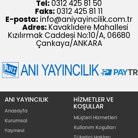
Tel:
0312 425 81 50
Faks:
0312 425 81 11
E-posta:
info@aniyayincilik.com.tr
Adres:
Kavaklıdere Mahallesi
Kızılırmak Caddesi No:10/A, 06680
Çankaya/ANKARA
ANI YAYINCILIK
HİZMETLER VE
KOŞULLAR
Anasayfa
Müşteri Hizmetleri
Kurumsal
Kullanım Koşulları
Yayınevi
Tüketici Hakları