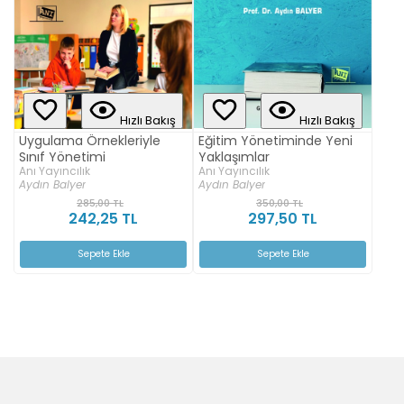
Hızlı Bakış
Hızlı Bakış
Uygulama Örnekleriyle
Eğitim Yönetiminde Yeni
Sınıf Yönetimi
Yaklaşımlar
Anı Yayıncılık
Anı Yayıncılık
Aydın Balyer
Aydın Balyer
285,00 TL
350,00 TL
242,25 TL
297,50 TL
Sepete Ekle
Sepete Ekle