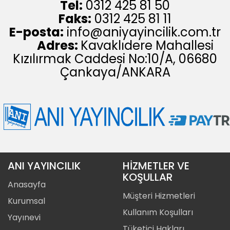
Tel:
0312 425 81 50
Faks:
0312 425 81 11
E-posta:
info@aniyayincilik.com.tr
Adres:
Kavaklıdere Mahallesi
Kızılırmak Caddesi No:10/A, 06680
Çankaya/ANKARA
ANI YAYINCILIK
HİZMETLER VE
KOŞULLAR
Anasayfa
Müşteri Hizmetleri
Kurumsal
Kullanım Koşulları
Yayınevi
Tüketici Hakları