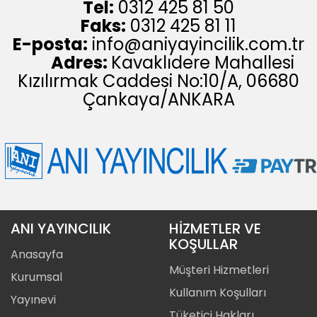
Tel:
0312 425 81 50
Faks:
0312 425 81 11
E-posta:
info@aniyayincilik.com.tr
Adres:
Kavaklıdere Mahallesi
Kızılırmak Caddesi No:10/A, 06680
Çankaya/ANKARA
ANI YAYINCILIK
HİZMETLER VE
KOŞULLAR
Anasayfa
Müşteri Hizmetleri
Kurumsal
Kullanım Koşulları
Yayınevi
Tüketici Hakları