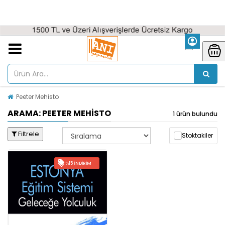
Peeter Mehisto
ARAMA: PEETER MEHISTO
1 ürün bulundu
Filtrele
Stoktakiler
%15 İNDIRIM