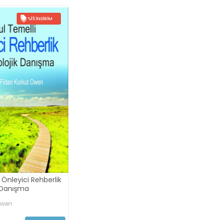
%15 İNDIRIM
 Önleyici Rehberlik
k Danışma
Owen