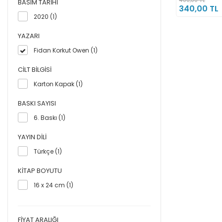
BASIM TARIHI
340,00 TL
2020 (1)
YAZARI
Fidan Korkut Owen (1)
CILT BILGISI
Karton Kapak (1)
BASKI SAYISI
6. Baskı (1)
YAYIN DILI
Türkçe (1)
KITAP BOYUTU
16 x 24 cm (1)
FIYAT ARALIĞI