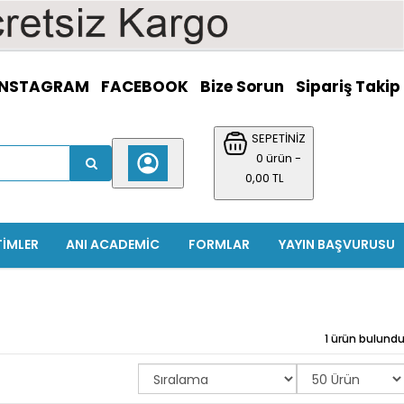
INSTAGRAM
FACEBOOK
Bize Sorun
Sipariş Takip
SEPETİNİZ
0 ürün -
0,00 TL
TIMLER
ANI ACADEMIC
FORMLAR
YAYIN BAŞVURUSU
1 ürün bulund