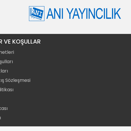
R VE KOŞULLAR
metleri
ulları
ları
tış Sözleşmesi
itikası
ikası
ı