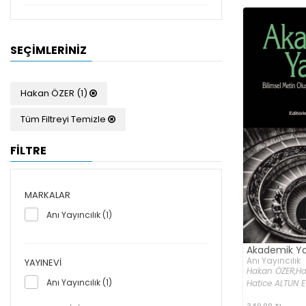
SEÇIMLERINIZ
Hakan ÖZER (1)
Tüm Filtreyi Temizle
FİLTRE
MARKALAR
Anı Yayıncılık (1)
Akademik Y
Anı Yayıncılık
YAYINEVI
Hakan ÖZER,
Ha
Anı Yayıncılık (1)
Hatice ALTUN EV
340,00 TL