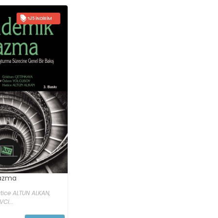
%15 İNDIRIM
azma
tice ALTUN ALKAN,
Cİ...