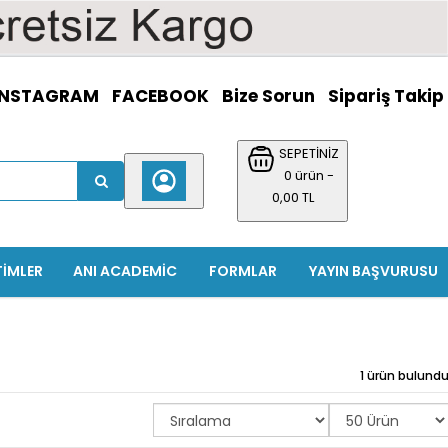
INSTAGRAM
FACEBOOK
Bize Sorun
Sipariş Takip
SEPETİNİZ
0 ürün -
0,00 TL
TIMLER
ANI ACADEMIC
FORMLAR
YAYIN BAŞVURUSU
1 ürün bulund