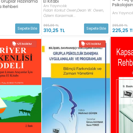
l Gruplar Hazırlama
El Kitabı
Psikolojisi
Anı Yayıncılık
 Rehberi
Fidan Korkut Owen,
Dean W. Owen,
Anı Yayıncıl
Özlem Karaırmak...
365,00 TL
265,00 TL
Sepete Ekle
Sepete Ekle
310,25 TL
225,25 T
%15 İNDIRIM
%15 İNDIRIM