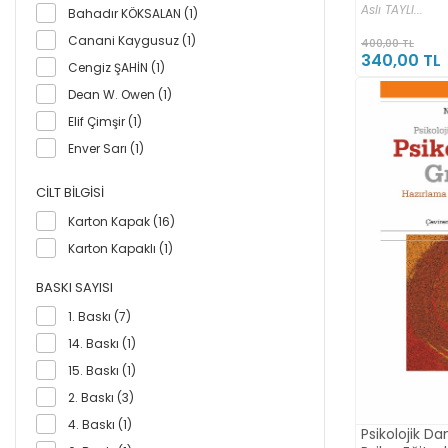
Aslı TAYLI...
Bahadır KÖKSALAN (1)
Canani Kaygusuz (1)
400,00 TL
340,00 TL
Cengiz ŞAHİN (1)
Dean W. Owen (1)
Elif Çimşir (1)
Enver Sarı (1)
Fidan KORKUT OWEN (1)
CILT BILGISI
Fidan Korkut Owen (1)
Karton Kapak (16)
Filiz Dinç Yurtal (1)
Karton Kapaklı (1)
Gay Poehnell (1)
Günseli Girgin (1)
BASKI SAYISI
Hülya Şahin (1)
1. Baskı (7)
Levent YAYCI (1)
14. Baskı (1)
Mahmut ARIKAN (1)
15. Baskı (1)
Mark Pattern (1)
2. Baskı (3)
Mehmet Ali Çakır (1)
4. Baskı (1)
Psikolojik Da
Mehmet Güven (1)