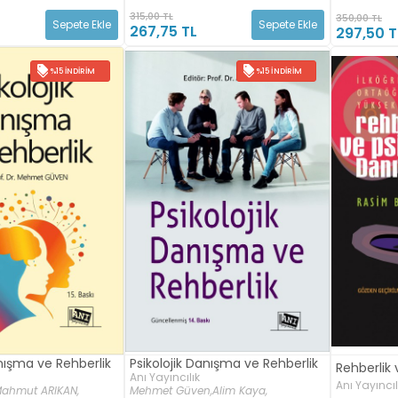
315,00 TL
350,00 TL
Sepete Ekle
Sepete Ekle
267,75 TL
297,50 T
%15 İNDIRIM
%15 İNDIRIM
anışma ve Rehberlik
Psikolojik Danışma ve Rehberlik
Rehberlik 
Anı Yayıncılık
Anı Yayıncıl
ahmut ARIKAN,
Mehmet Güven,
Alim Kaya,