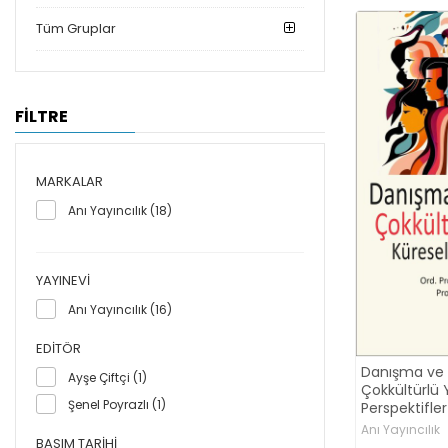
Tüm Gruplar
FİLTRE
MARKALAR
Anı Yayıncılık (18)
YAYINEVI
Anı Yayıncılık (16)
EDITÖR
Danışma ve 
Ayşe Çiftçi (1)
Çokkültürlü Y
Şenel Poyrazlı (1)
Perspektifler
Anı Yayıncılık
BASIM TARIHI