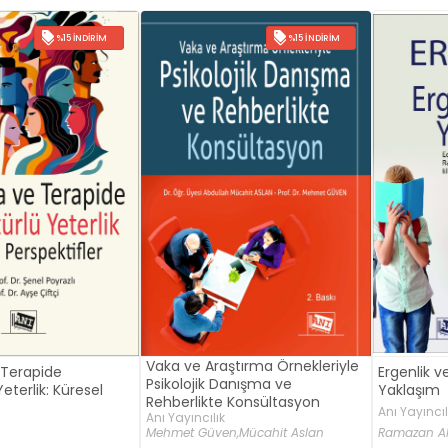
%15 İNDIRIM
%15 İNDIRIM
Vaka ve Araştırma Örnekleriyle
Ergenlik v
Terapide
Psikolojik Danışma ve
Yaklaşım
eterlik: Küresel
Rehberlikte Konsültasyon
Anı Yayıncıl
Anı Yayıncılık
Ramazan A
Mehmet Güven,
Mücahit Aslan