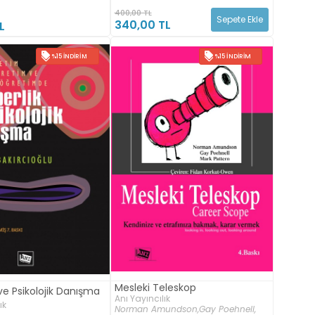
400,00 TL
Sepete Ekle
340,00 TL
L
%15 İNDIRIM
%15 İNDIRIM
Mesleki Teleskop
ve Psikolojik Danışma
Anı Yayıncılık
ık
Norman Amundson,
Gay Poehnell,