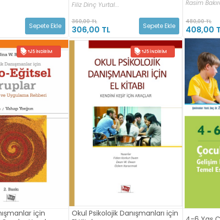
Rasim Bakır
Filiz Dinç Yurtal...
360,00 TL
480,00 TL
Sepete Ekle
Sepete Ekle
306,00 TL
408,00 
%15 İNDIRIM
%15 İNDIRIM
nışmanlar için
Okul Psikolojik Danışmanları için
4-6 Yaş Ç