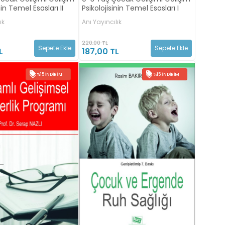
nin Temel Esasları II
Psikolojisinin Temel Esasları I
ık
Anı Yayıncılık
220,00 TL
Sepete Ekle
Sepete Ekle
L
187,00 TL
%15 İNDIRIM
%15 İNDIRIM