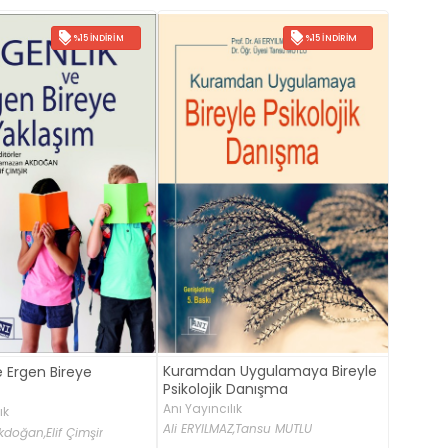
%15 İNDIRIM
%15 İNDIRIM
Kuramdan Uygulamaya Bireyle
e Ergen Bireye
Psikolojik Danışma
Anı Yayıncılık
ık
Ali ERYILMAZ,
Tansu MUTLU
kdoğan,
Elif Çimşir