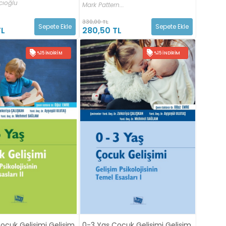
cıoğlu
Mark Pattern...
330,00 TL
Sepete Ekle
Sepete Ekle
TL
280,50 TL
%15 İNDIRIM
%15 İNDIRIM
ocuk Gelişimi Gelişim
0-3 Yaş Çocuk Gelişimi Gelişim