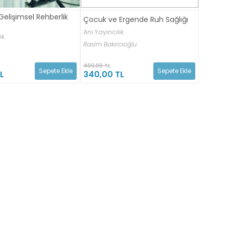
elişimsel Rehberlik
Çocuk ve Ergende Ruh Sağlığı
Anı Yayıncılık
ık
Rasim Bakırcıoğlu
400,00 TL
Sepete Ekle
Sepete Ekle
L
340,00 TL