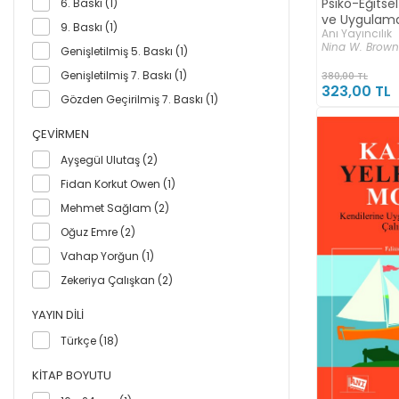
Psiko-Eğitse
6. Baskı (1)
ve Uygulama
Mustafa KOÇ (1)
9. Baskı (1)
Anı Yayıncılık
Mustafa Kutlu (1)
Nina W. Brown
Genişletilmiş 5. Baskı (1)
Mücahit Aslan (1)
Genişletilmiş 7. Baskı (1)
380,00 TL
323,00 TL
Nalan Akduman (1)
Gözden Geçirilmiş 7. Baskı (1)
Nermin KORUKLU (1)
ÇEVIRMEN
Norman Amundson (1)
Ayşegül Ulutaş (2)
Özlem Karaırmak (1)
Fidan Korkut Owen (1)
Özlem Yeşim Özbek (1)
Mehmet Sağlam (2)
Pervin Oya Taneri (1)
Oğuz Emre (2)
Ramazan Akdoğan (1)
Vahap Yorğun (1)
Sare Terzi (1)
Zekeriya Çalışkan (2)
Seher Balcı (1)
Semra GÜVEN (1)
YAYIN DILI
Serdar ÖZMEN (1)
Türkçe (18)
Sevda ASLAN (1)
KITAP BOYUTU
Şerife Terzi (1)