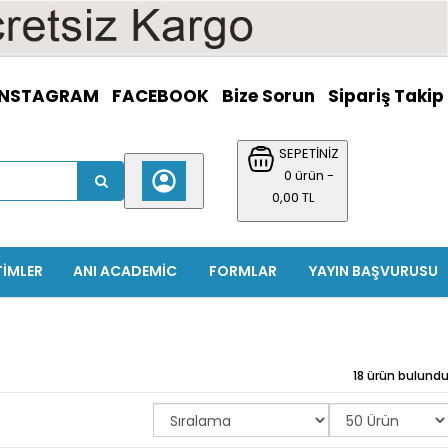
INSTAGRAM
FACEBOOK
Bize Sorun
Sipariş Takip
SEPETİNİZ
0 ürün -
0,00 TL
TIMLER
ANI ACADEMIC
FORMLAR
YAYIN BAŞVURUSU
18 ürün bulund