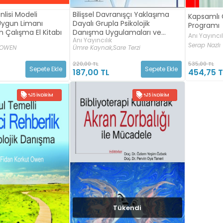
nlisi Modeli
Bilişsel Davranışçı Yaklaşıma
Kapsamlı G
Uygun Limanı
Dayalı Grupla Psikolojik
Programı
n Çalışma El Kitabı
Danışma Uygulamaları ve
Anı Yayıncıl
Anı Yayıncılık
Programları
Serap Nazlı
 OWEN
Ümre Kaynak,
Sare Terzi
220,00 TL
535,00 TL
Sepete Ekle
Sepete Ekle
187,00 TL
454,75 T
%15 İNDIRIM
%15 İNDIRIM
Tükendi