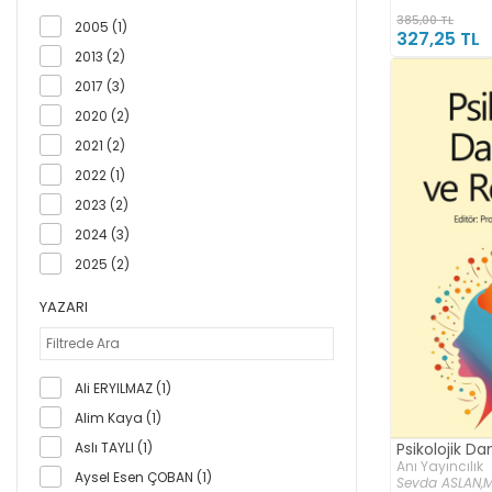
385,00 TL
2005 (1)
327,25 TL
2013 (2)
2017 (3)
2020 (2)
2021 (2)
2022 (1)
2023 (2)
2024 (3)
2025 (2)
YAZARI
Ali ERYILMAZ (1)
Alim Kaya (1)
Aslı TAYLI (1)
Psikolojik D
Anı Yayıncılık
Aysel Esen ÇOBAN (1)
Sevda ASLAN,
M