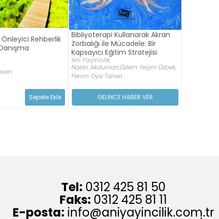
Bibliyoterapi Kullanarak Akran
 Önleyici Rehberlik
Zorbalığı ile Mücadele: Bir
k Danışma
Kapsayıcı Eğitim Stratejisi
Anı Yayıncılık
Nalan Akduman,
Özlem Yeşim Özbek,
Owen
Pervin Oya Taneri...
Sepete Ekle
GELİNCE HABER VER
Tel:
0312 425 81 50
Faks:
0312 425 81 11
E-posta:
info@aniyayincilik.com.tr