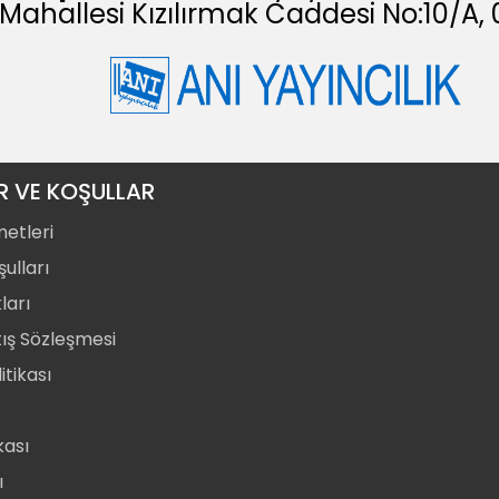
 Mahallesi Kızılırmak Caddesi No:10/
R VE KOŞULLAR
metleri
ulları
ları
tış Sözleşmesi
itikası
ikası
ı