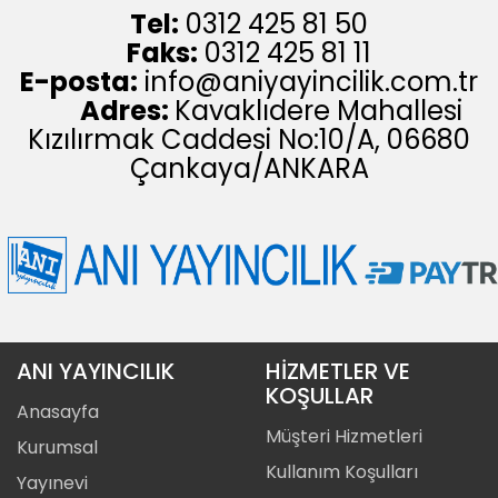
Tel:
0312 425 81 50
Faks:
0312 425 81 11
E-posta:
info@aniyayincilik.com.tr
Adres:
Kavaklıdere Mahallesi
Kızılırmak Caddesi No:10/A, 06680
Çankaya/ANKARA
ANI YAYINCILIK
HİZMETLER VE
KOŞULLAR
Anasayfa
Müşteri Hizmetleri
Kurumsal
Kullanım Koşulları
Yayınevi