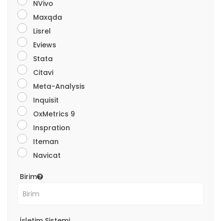
NVivo
Maxqda
Lisrel
Eviews
Stata
Citavi
Meta-Analysis
Inquisit
OxMetrics 9
Inspration
Iteman
Navicat
Birim
İşletim Sistemi