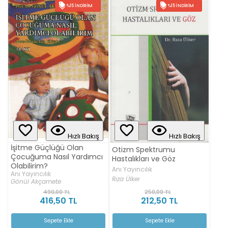
%15 İNDIRIM
%15 İNDIRIM
Hızlı Bakış
Hızlı Bakış
İşitme Güçlüğü Olan
Otizm Spektrumu
Çocuğuma Nasıl Yardımcı
Hastalıkları ve Göz
Olabilirim?
Anı Yayıncılık
Anı Yayıncılık
Rıza Ülker
Gönül Akçamete
490,00 TL
250,00 TL
416,50 TL
212,50 TL
Sepete Ekle
Sepete Ekle