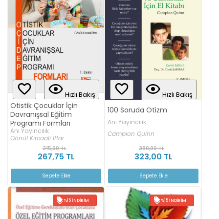
Hızlı Bakış
Hızlı Bakış
Otistik Çocuklar İçin
100 Soruda Otizm
Davranışsal Eğitim
Anı Yayıncılık
Programı Formları
Anı Yayıncılık
Campion Quinn
Gönül Kırcaali İftar
315,00 TL
380,00 TL
267,75 TL
323,00 TL
Sepete Ekle
Sepete Ekle
%15 İNDIRIM
%15 İNDIRIM