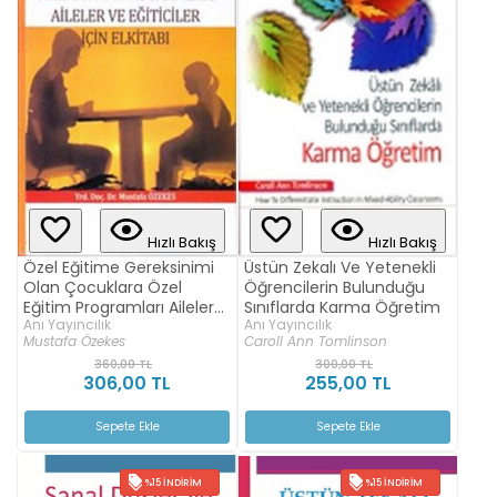
Hızlı Bakış
Hızlı Bakış
Özel Eğitime Gereksinimi
Üstün Zekalı Ve Yetenekli
Olan Çocuklara Özel
Öğrencilerin Bulunduğu
Eğitim Programları Aileler
Sınıflarda Karma Öğretim
Anı Yayıncılık
Anı Yayıncılık
ve Eğiticiler İçin El Kitabı
Mustafa Özekes
Caroll Ann Tomlinson
360,00 TL
300,00 TL
306,00 TL
255,00 TL
Sepete Ekle
Sepete Ekle
%15 İNDIRIM
%15 İNDIRIM