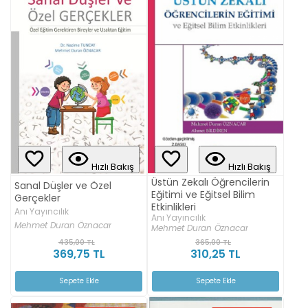
Hızlı Bakış
Hızlı Bakış
Üstün Zekalı Öğrencilerin
Sanal Düşler ve Özel
Eğitimi ve Eğitsel Bilim
Gerçekler
Etkinlikleri
Anı Yayıncılık
Anı Yayıncılık
Mehmet Duran Öznacar
Mehmet Duran Öznacar
435,00 TL
365,00 TL
369,75 TL
310,25 TL
Sepete Ekle
Sepete Ekle