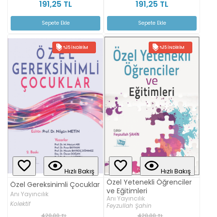
191,25 TL
191,25 TL
Sepete Ekle
Sepete Ekle
%15 İNDIRIM
%15 İNDIRIM
Hızlı Bakış
Hızlı Bakış
Özel Yetenekli Öğrenciler
Özel Gereksinimli Çocuklar
ve Eğitimleri
Anı Yayıncılık
Anı Yayıncılık
Kolektif
Feyzullah Şahin
420,00 TL
420,00 TL