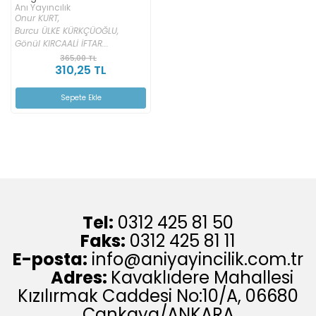
Anı Yayıncılık
Onur KURT,
Burcu ÜLKE KÜRKÇÜOĞLU,
Gönül KIRCAALİ İFTAR...
365,00 TL
310,25 TL
Sepete Ekle
Tel:
0312 425 81 50
Faks:
0312 425 81 11
E-posta:
info@aniyayincilik.com.tr
Adres:
Kavaklıdere Mahallesi
Kızılırmak Caddesi No:10/A, 06680
Çankaya/ANKARA