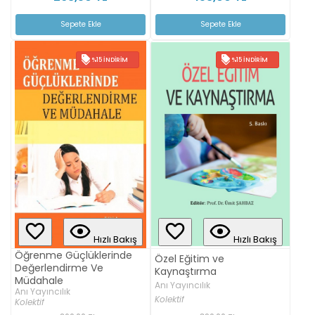
Sepete Ekle
Sepete Ekle
%15 İNDIRIM
%15 İNDIRIM
Hızlı Bakış
Hızlı Bakış
Öğrenme Güçlüklerinde
Özel Eğitim ve
Değerlendirme Ve
Kaynaştırma
Müdahale
Anı Yayıncılık
Anı Yayıncılık
Kolektif
Kolektif