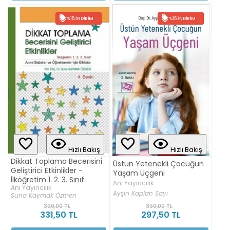
%15 İNDIRIM
%15 İNDIRIM
Hızlı Bakış
Hızlı Bakış
Dikkat Toplama Becerisini
Üstün Yetenekli Çocuğun
Geliştirici Etkinlikler -
Yaşam Üçgeni
İlköğretim 1. 2. 3. Sınıf
Anı Yayıncılık
Anı Yayıncılık
Ayşin Kaplan Sayı
Suna Kaymak Özmen
390,00 TL
350,00 TL
331,50 TL
297,50 TL