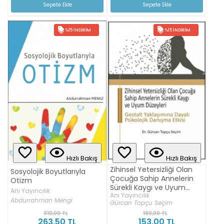
Sepete Ekle
Sepete Ekle
%15 İNDIRIM
%15 İNDIRIM
Hızlı Bakış
Hızlı Bakış
Zihinsel Yetersizliği Olan
Sosyolojik Boyutlarıyla
Çocuğa Sahip Annelerin
Otizm
Sürekli Kaygı ve Uyum
Anı Yayıncılık
Anı Yayıncılık
Düzeyleri
Abdurrahman Mengi
Gürcan Topçu Seçim
310,00 TL
180,00 TL
263,50 TL
153,00 TL