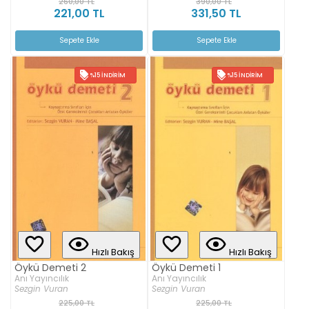
260,00 TL
390,00 TL
221,00 TL
331,50 TL
Sepete Ekle
Sepete Ekle
%15 İNDIRIM
%15 İNDIRIM
Hızlı Bakış
Hızlı Bakış
Öykü Demeti 2
Öykü Demeti 1
Anı Yayıncılık
Anı Yayıncılık
Sezgin Vuran
Sezgin Vuran
225,00 TL
225,00 TL