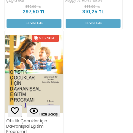
Çağla Gür
Peggy A. Hammeken
350,00 TL
365,00 TL
297,50 TL
310,25 TL
Sepete Ekle
Sepete Ekle
%15 İNDIRIM
Hızlı Bakış
Otistik Çocuklar için
Davranışsal Eğitim
Programı 1