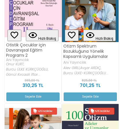
Hızlı Bakış
Hızlı Bakış
Otistik Çocuklar için
Otizm Spektrum
Davranışsal Eğitim
Bozukluğuna Yönelik
Programı 2
Kapsamlı Uygulamalar
Anı Yayıncılık
Anı Yayıncılık
Onur KURT,
Alev GİRLİ,
Avşar ARDIÇ,
Burcu ÜLKE KÜRKÇÜOĞLU,
Burcu ÜLKE-KÜRKÇÜOĞLU...
Gönül Kırcaali İftar...
365,00 TL
825,00 TL
310,25 TL
701,25 TL
Sepete Ekle
Sepete Ekle
%15 İNDIRIM
%15 İNDIRIM