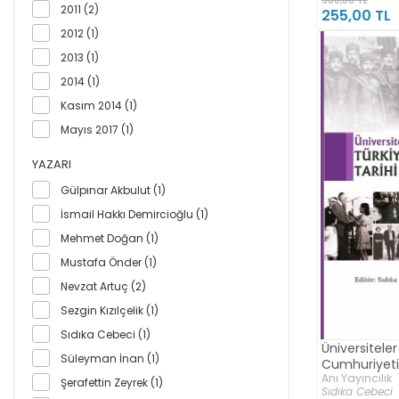
2011 (2)
255,00 TL
2012 (1)
2013 (1)
2014 (1)
Kasım 2014 (1)
Mayıs 2017 (1)
YAZARI
Gülpınar Akbulut (1)
İsmail Hakkı Demircioğlu (1)
Mehmet Doğan (1)
Mustafa Önder (1)
Nevzat Artuç (2)
Sezgin Kızılçelik (1)
Sıdıka Cebeci (1)
Üniversiteler
Süleyman İnan (1)
Cumhuriyeti 
Anı Yayıncılık
Şerafettin Zeyrek (1)
Sıdıka Cebeci