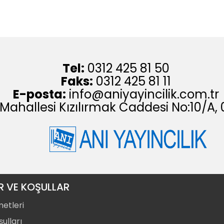
Tel:
0312 425 81 50
Faks:
0312 425 81 11
E-posta:
info@aniyayincilik.com.tr
 Mahallesi Kızılırmak Caddesi No:10/
R VE KOŞULLAR
metleri
ulları