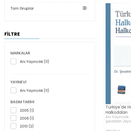
Tüm Gruplar
FİLTRE
MARKALAR
Anı Yayıncılık (11)
YAYINEVI
Anı Yayıncılık (11)
BASIM TARIHI
Türkiye'de H
2005 (1)
Halkodaları
Anı Yayıncılık
2006 (1)
Şerafettin Zeyr
2010 (2)
300,00 TL