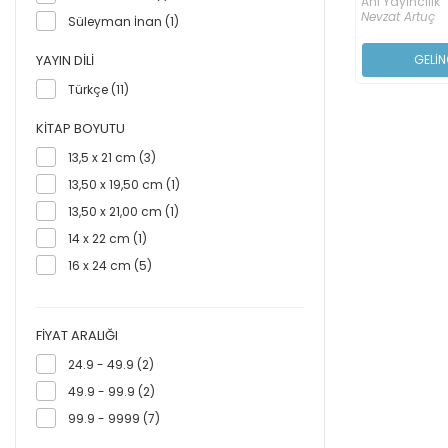
Anı Yayıncılık
Nevzat Artuç
Süleyman İnan (1)
YAYIN DILI
GELİN
Türkçe (11)
KITAP BOYUTU
13,5 x 21 cm (3)
13,50 x 19,50 cm (1)
13,50 x 21,00 cm (1)
14 x 22 cm (1)
16 x 24 cm (5)
FIYAT ARALIĞI
24.9 - 49.9 (2)
49.9 - 99.9 (2)
99.9 - 9999 (7)