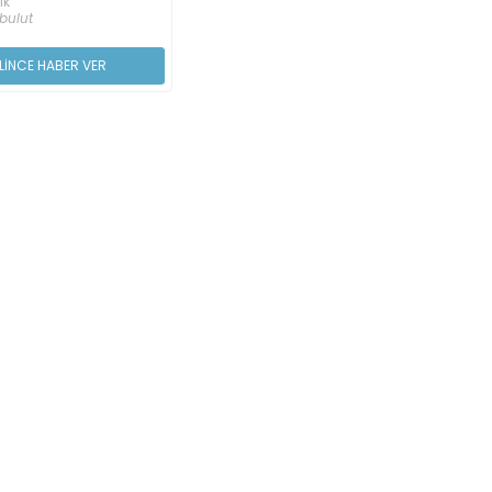
ık
bulut
LİNCE HABER VER