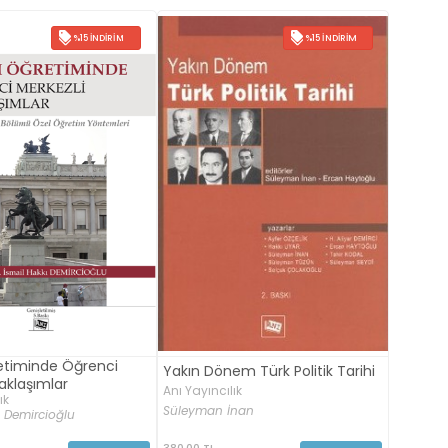
%15 İNDIRIM
%15 İNDIRIM
etiminde Öğrenci
Yakın Dönem Türk Politik Tarihi
aklaşımlar
Anı Yayıncılık
ık
Süleyman İnan
ı Demircioğlu
380,00 TL