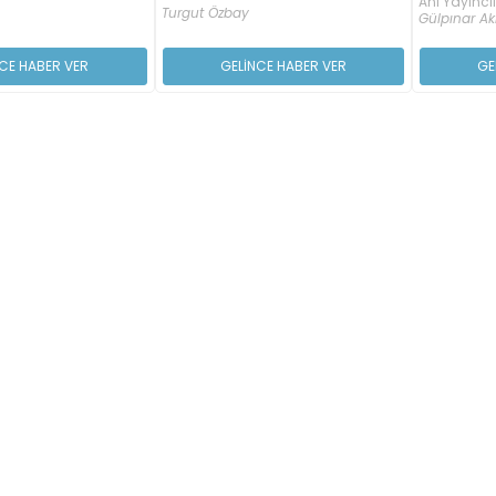
Anı Yayıncıl
Turgut Özbay
Gülpınar Ak
CE HABER VER
GELİNCE HABER VER
GE