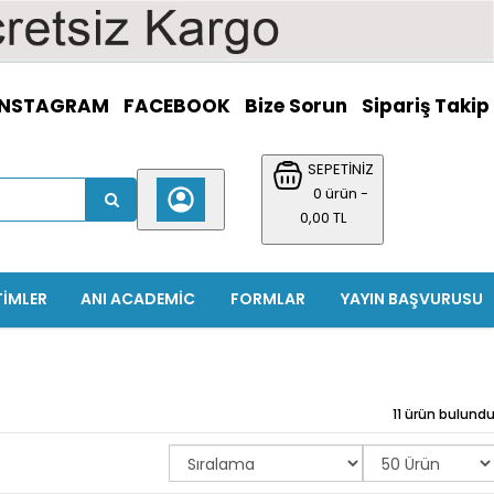
INSTAGRAM
FACEBOOK
Bize Sorun
Sipariş Takip
SEPETİNİZ
0 ürün -
0,00 TL
TIMLER
ANI ACADEMIC
FORMLAR
YAYIN BAŞVURUSU
11 ürün bulund