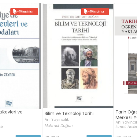
%15 İNDIRIM
%15 İNDIRIM
alkevleri ve
Tarih Öğr
Bilim ve Teknoloji Tarihi
Merkezli Y
Anı Yayıncılık
Anı Yayıncıl
Mehmet Doğan
ek
İsmail Hakk
315,00 TL
285,00 TL