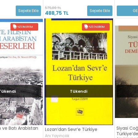
575,00 TL
Sepete Ekle
Sepete Ekle
GE
488,75 TL
%15 İNDIRIM
%15 İNDIRIM
Tükendi
Tükendi
in ve Batı Arabistan
Siyasi Co
Lozan’dan Sevr’e Türkiye
Türkiye’d
Anı Yayıncılık