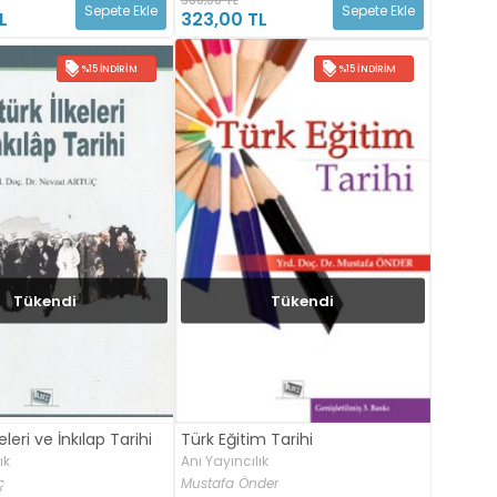
Sepete Ekle
Sepete Ekle
L
323,00 TL
%15 İNDIRIM
%15 İNDIRIM
Tükendi
Tükendi
eleri ve İnkılap Tarihi
Türk Eğitim Tarihi
ık
Anı Yayıncılık
ç
Mustafa Önder