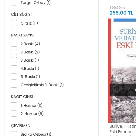
Turgut Özbay (1)
300,00 TL
255,00 TL
CILT BILGISI
Ciltsiz (11)
BASKI SAYISI
2.Baskı (4)
2.Baskı (2)
3.Baskı (1)
4.Baskı (1)
5. Baskı (1)
Genişletilmiş 3. Baskı (1)
KAĞIT CINSI
1. Hamur (3)
2. Hamur (8)
ÇEVIRMEN
Suriye, Filist
Eski Eserleri
Sıdıka Cebeci (1)