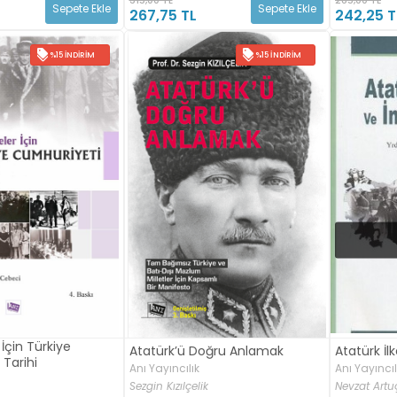
Sepete Ekle
Sepete Ekle
267,75 TL
242,25 T
%15 İNDIRIM
%15 İNDIRIM
 İçin Türkiye
Atatürk’ü Doğru Anlamak
Atatürk İlk
Tarihi
Anı Yayıncılık
Anı Yayıncıl
Sezgin Kızılçelik
Nevzat Artu