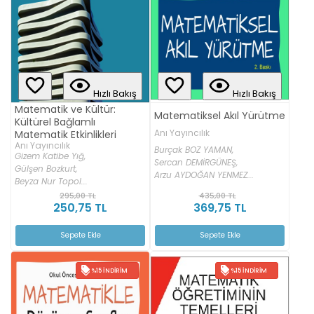
Hızlı Bakış
Hızlı Bakış
Matematik ve Kültür:
Matematiksel Akıl Yürütme
Kültürel Bağlamlı
Anı Yayıncılık
Matematik Etkinlikleri
Anı Yayıncılık
Burçak BOZ YAMAN,
Gizem Katibe Yığ,
Sercan DEMİRGÜNEŞ,
Gülşen Bozkurt,
Arzu AYDOĞAN YENMEZ...
Beyza Nur Topol...
295,00 TL
435,00 TL
250,75 TL
369,75 TL
Sepete Ekle
Sepete Ekle
%15 İNDIRIM
%15 İNDIRIM