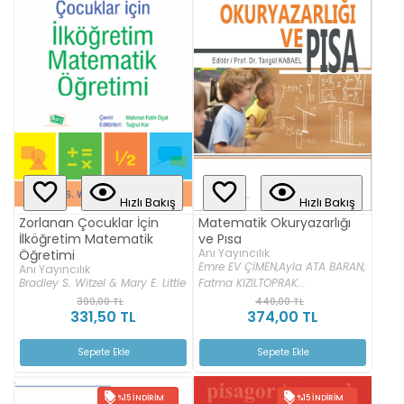
Hızlı Bakış
Hızlı Bakış
Zorlanan Çocuklar İçin
Matematik Okuryazarlığı
İlköğretim Matematik
ve Pısa
Anı Yayıncılık
Öğretimi
Emre EV ÇİMEN,
Ayla ATA BARAN,
Anı Yayıncılık
Bradley S. Witzel & Mary E. Little
Fatma KIZILTOPRAK...
390,00 TL
440,00 TL
331,50 TL
374,00 TL
Sepete Ekle
Sepete Ekle
%15 İNDIRIM
%15 İNDIRIM