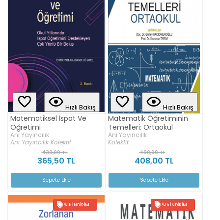
Hızlı Bakış
Hızlı Bakış
Matematiksel İspat Ve
Matematik Öğretiminin
Öğretimi
Temelleri: Ortaokul
Anı Yayıncılık
Anı Yayıncılık
Anı Yayıncılık Kolektif
Kolektif
430,00 TL
480,00 TL
365,50 TL
408,00 TL
Sepete Ekle
Sepete Ekle
%15 İNDIRIM
%15 İNDIRIM