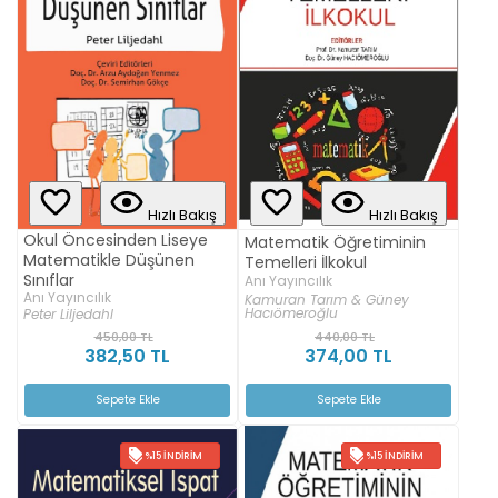
Hızlı Bakış
Hızlı Bakış
Okul Öncesinden Liseye
Matematik Öğretiminin
Matematikle Düşünen
Temelleri İlkokul
Sınıflar
Anı Yayıncılık
Anı Yayıncılık
Kamuran Tarım & Güney
Hacıömeroğlu
Peter Liljedahl
450,00 TL
440,00 TL
382,50 TL
374,00 TL
Sepete Ekle
Sepete Ekle
%15 İNDIRIM
%15 İNDIRIM