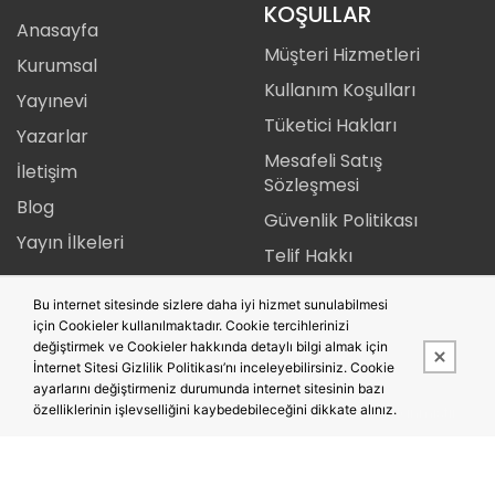
KOŞULLAR
Anasayfa
Müşteri Hizmetleri
Kurumsal
Kullanım Koşulları
Yayınevi
Tüketici Hakları
Yazarlar
Mesafeli Satış
İletişim
Sözleşmesi
Blog
Güvenlik Politikası
Yayın İlkeleri
Telif Hakkı
Gizlilik Politikası
Bu internet sitesinde sizlere daha iyi hizmet sunulabilmesi
İade Şartları
için Cookieler kullanılmaktadır. Cookie tercihlerinizi
değiştirmek ve Cookieler hakkında detaylı bilgi almak için
İnternet Sitesi Gizlilik Politikası’nı inceleyebilirsiniz. Cookie
ayarlarını değiştirmeniz durumunda internet sitesinin bazı
özelliklerinin işlevselliğini kaybedebileceğini dikkate alınız.
Bu site,
PobolEti®
Entegre E-ticaret Sistemi ile hazırlanmıştır.