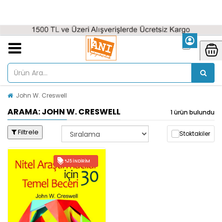
John W. Creswell
ARAMA: JOHN W. CRESWELL
1 ürün bulundu
Filtrele
Stoktakiler
%15 İNDIRIM