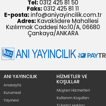
Tel:
0312 425 81 50
Faks:
0312 425 81 11
E-posta:
info@aniyayincilik.com.tr
Adres:
Kavaklıdere Mahallesi
Kızılırmak Caddesi No:10/A, 06680
Çankaya/ANKARA
ANI YAYINCILIK
HİZMETLER VE
KOŞULLAR
Anasayfa
Müşteri Hizmetleri
Kurumsal
Kullanım Koşulları
Yayınevi
Tüketici Hakları