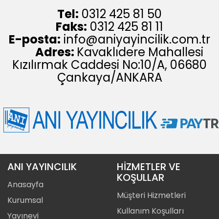
Tel:
0312 425 81 50
Faks:
0312 425 81 11
E-posta:
info@aniyayincilik.com.tr
Adres:
Kavaklıdere Mahallesi
Kızılırmak Caddesi No:10/A, 06680
Çankaya/ANKARA
ANI YAYINCILIK
HİZMETLER VE
KOŞULLAR
Anasayfa
Müşteri Hizmetleri
Kurumsal
Kullanım Koşulları
Yayınevi