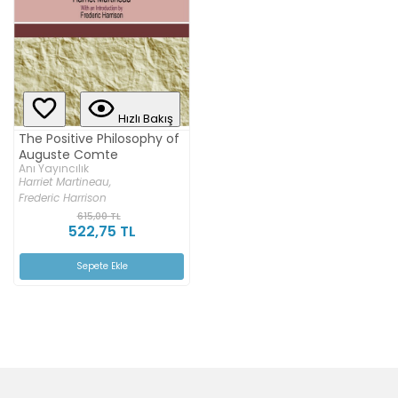
Hızlı Bakış
The Positive Philosophy of
Auguste Comte
Anı Yayıncılık
Harriet Martineau,
Frederic Harrison
615,00 TL
522,75 TL
Sepete Ekle