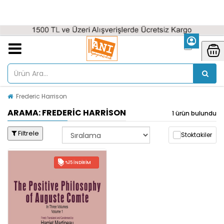
Frederic Harrison
ARAMA: FREDERIC HARRISON
1 ürün bulundu
Filtrele
Stoktakiler
%15 İNDIRIM