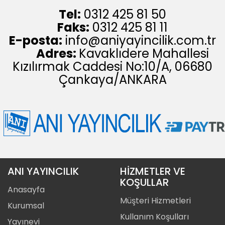
Tel:
0312 425 81 50
Faks:
0312 425 81 11
E-posta:
info@aniyayincilik.com.tr
Adres:
Kavaklıdere Mahallesi
Kızılırmak Caddesi No:10/A, 06680
Çankaya/ANKARA
ANI YAYINCILIK
HİZMETLER VE
KOŞULLAR
Anasayfa
Müşteri Hizmetleri
Kurumsal
Kullanım Koşulları
Yayınevi