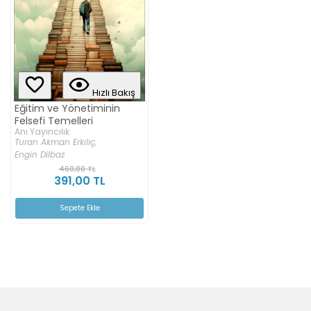
Hızlı Bakış
Eğitim ve Yönetiminin
Felsefi Temelleri
Anı Yayıncılık
Turan Akman Erkılıç,
Engin Dilbaz
460,00 TL
391,00 TL
Sepete Ekle