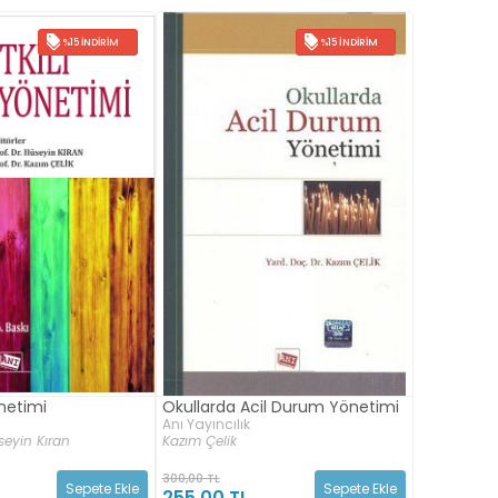
%15 İNDIRIM
%15 İNDIRIM
önetimi
Okullarda Acil Durum Yönetimi
Anı Yayıncılık
seyin Kıran
Kazım Çelik
300,00 TL
Sepete Ekle
Sepete Ekle
255,00 TL