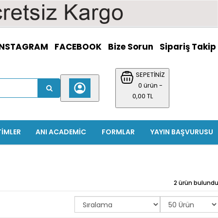
INSTAGRAM
FACEBOOK
Bize Sorun
Sipariş Takip
SEPETİNİZ
0 ürün -
0,00 TL
TIMLER
ANI ACADEMIC
FORMLAR
YAYIN BAŞVURUSU
2 ürün bulund