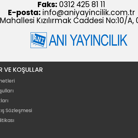
Faks:
0312 425 81 11
E-posta:
info@aniyayincilik.com.tr
 Mahallesi Kızılırmak Caddesi No:10/
R VE KOŞULLAR
metleri
ulları
ları
tış Sözleşmesi
itikası