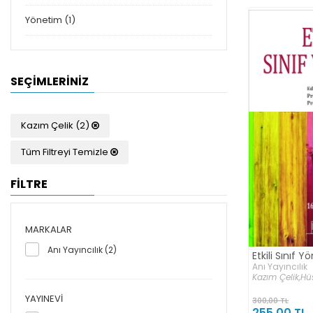
Yönetim (1)
SEÇIMLERINIZ
Kazım Çelik (2)
Tüm Filtreyi Temizle
FİLTRE
MARKALAR
Anı Yayıncılık (2)
Etkili Sınıf Y
Anı Yayıncılık
Kazım Çelik,
Hü
YAYINEVI
300,00 TL
255,00 TL