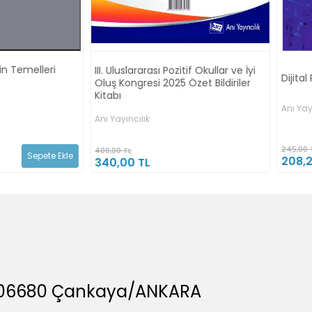
arası Pozitif Okullar ve İyi
Dijital Psikolojik Yardım Hizmetleri
si 2025 Özet Bildiriler
Anı Yayıncılık
ık
245,00 TL
Sepete Ekle
208,25 TL
L
A, 06680 Çankaya/ANKARA