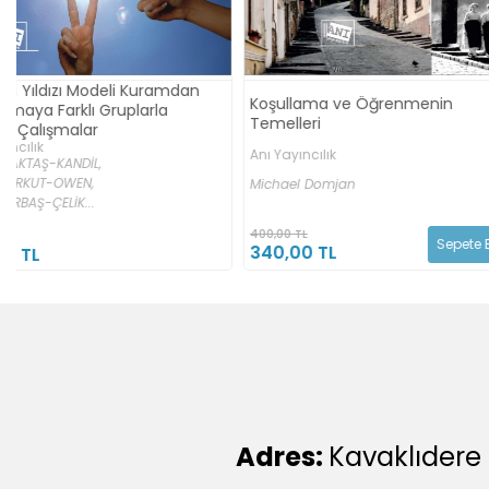
Koşullama ve Öğrenmenin
Pozitif Psikoterapi Sözl
Temelleri
Psikoolgu Yayınevi
Anı Yayıncılık
Nossrat Peseschkian,
Anas A
Michael Domjan
400,00 TL
295,00 TL
Sepete Ekle
340,00 TL
265,50 TL
Adres:
Kavaklıdere