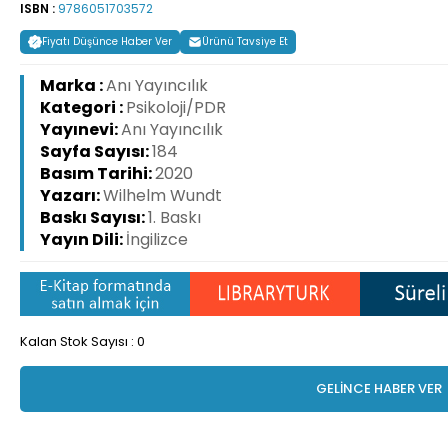
ISBN :
9786051703572
Fiyatı Düşünce Haber Ver
Ürünü Tavsiye Et
Marka :
Anı Yayıncılık
Kategori :
Psikoloji/PDR
Yayınevi:
Anı Yayıncılık
Sayfa Sayısı:
184
Basım Tarihi:
2020
Yazarı:
Wilhelm Wundt
Baskı Sayısı:
1. Baskı
Yayın Dili:
İngilizce
Kalan Stok Sayısı : 0
GELİNCE HABER VER