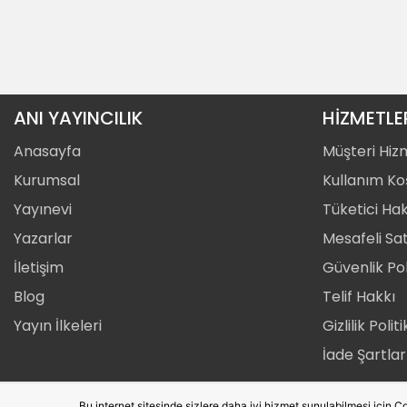
ANI YAYINCILIK
HİZMETLE
Anasayfa
Müşteri Hiz
Kurumsal
Kullanım Koş
Yayınevi
Tüketici Hak
Yazarlar
Mesafeli Sa
İletişim
Güvenlik Pol
Blog
Telif Hakkı
Yayın İlkeleri
Gizlilik Polit
İade Şartlar
Bu internet sitesinde sizlere daha iyi hizmet sunulabilmesi için Co