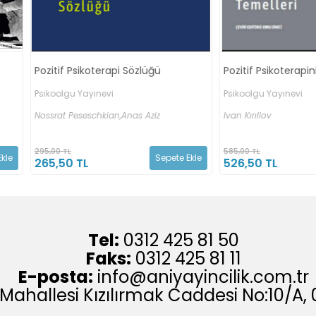
üğü
Pozitif Psikoterapinin Temelleri
III. Uluslar
Oluş Kongre
Psikoolgu Yayınevi
Kitabı
ziz
Ivan Kırıllov
Anı Yayıncıl
585,00 TL
400,00 TL
Sepete Ekle
Sepete Ekle
526,50 TL
340,00 T
Tel:
0312 425 81 50
Faks:
0312 425 81 11
E-posta:
info@aniyayincilik.com.tr
 Mahallesi Kızılırmak Caddesi No:10/