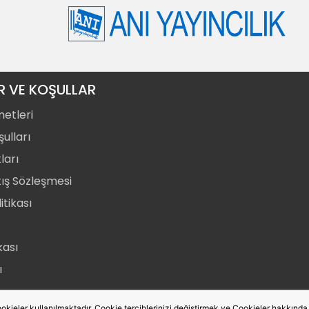
R VE KOŞULLAR
metleri
ulları
ları
tış Sözleşmesi
itikası
ikası
ı
okieler kullanılmaktadır. Cookie tercihlerinizi değiştirmek ve Cookieler hakkında de