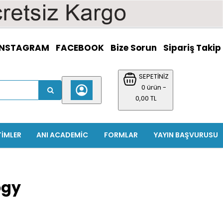
INSTAGRAM
FACEBOOK
Bize Sorun
Sipariş Takip
SEPETİNİZ
0 ürün -
0,00 TL
TIMLER
ANI ACADEMIC
FORMLAR
YAYIN BAŞVURUSU
ogy