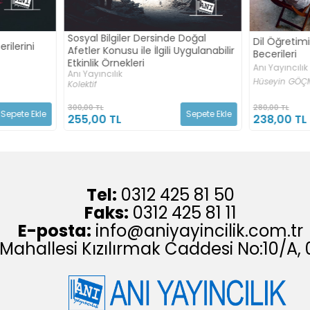
 Doğal
Sosyal Bilg
Dil Öğretiminde Sözsüz İletişim
 Uygulanabilir
STEM (S- 
Becerileri
Anı Yayıncıl
Anı Yayıncılık
Mustafa Ser
Hüseyin GÖÇMENLER
Devrim AKGÜ
280,00 TL
380,00 TL
Sepete Ekle
Sepete Ekle
238,00 TL
323,00 T
Tel:
0312 425 81 50
Faks:
0312 425 81 11
E-posta:
info@aniyayincilik.com.tr
 Mahallesi Kızılırmak Caddesi No:10/