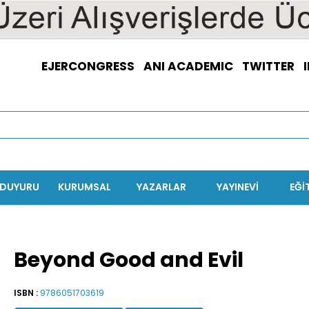
EJERCONGRESS
ANI ACADEMIC
TWITTER
/DUYURU
KURUMSAL
YAZARLAR
YAYINEVİ
EĞI
Beyond Good and Evil
ISBN :
9786051703619