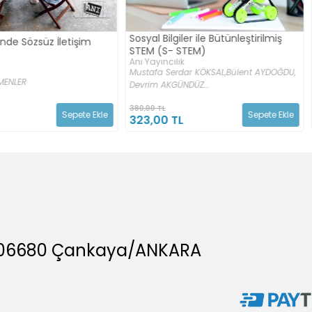
iler ile Bütünleştirilmiş
Sosyokültürel Bakış Açısından Ana
STEM)
Babalık
ık
Anı Yayıncılık
dar KÖKSAL,
Bülent AYDOĞDU,
Aylin Saltürk,
Tülin Şener
NDÜZ...
250,00 TL
Sepete Ekle
L
212,50 TL
A, 06680 Çankaya/ANKARA