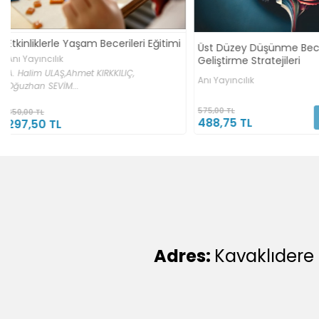
Sosyal Bilgiler Dersinde
Üst Düzey Düşünme Becerilerini
Afetler Konusu ile İlgili
Geliştirme Stratejileri
Etkinlik Örnekleri
Anı Yayıncılık
Anı Yayıncılık
Kolektif
575,00 TL
300,00 TL
Sepete Ekle
488,75 TL
255,00 TL
Adres:
Kavaklıdere