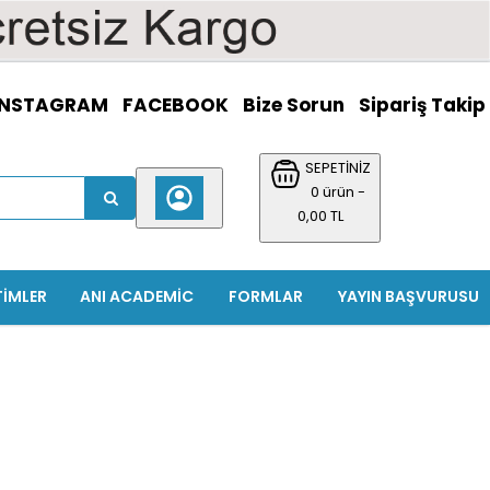
INSTAGRAM
FACEBOOK
Bize Sorun
Sipariş Takip
SEPETİNİZ
0 ürün -
0,00 TL
TIMLER
ANI ACADEMIC
FORMLAR
YAYIN BAŞVURUSU