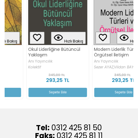
Hızlı Bakış
Hızlı Bakış
Okul Liderliğine Bütüncül
Modern Liderlik Türleri ve
Yaklaşım
Örgütsel İletişim
Anı Yayıncılık
Anı Yayıncılık
Kolektif
Sezer AYAZ,
Vildan BAYRAM
345,00 TL
345,00 TL
293,25 TL
293,25 TL
Sepete Ekle
Sepete Ekle
Tel:
0312 425 81 50
Faks:
0312 425 81 11