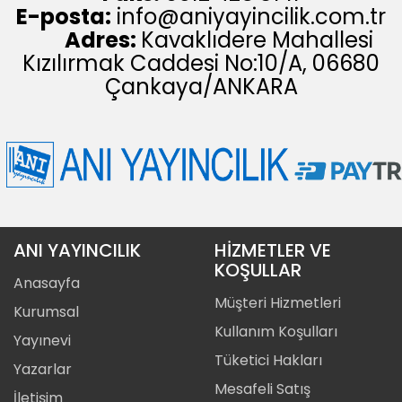
E-posta:
info@aniyayincilik.com.tr
Adres:
Kavaklıdere Mahallesi
Kızılırmak Caddesi No:10/A, 06680
Çankaya/ANKARA
ANI YAYINCILIK
HİZMETLER VE
KOŞULLAR
Anasayfa
Müşteri Hizmetleri
Kurumsal
Kullanım Koşulları
Yayınevi
Tüketici Hakları
Yazarlar
Mesafeli Satış
İletişim