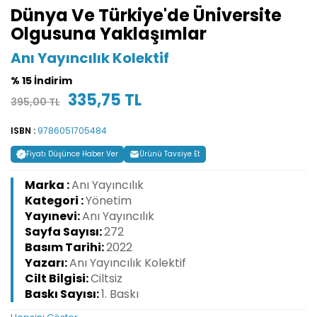
Dünya Ve Türkiye'de Üniversite
Olgusuna Yaklaşımlar
Anı Yayıncılık Kolektif
% 15 İndirim
335,75 TL
395,00 TL
ISBN :
9786051705484
Fiyatı Düşünce Haber Ver
Ürünü Tavsiye Et
Marka :
Anı Yayıncılık
Kategori :
Yönetim
Yayınevi:
Anı Yayıncılık
Sayfa Sayısı:
272
Basım Tarihi:
2022
Yazarı:
Anı Yayıncılık Kolektif
Cilt Bilgisi:
Ciltsiz
Baskı Sayısı:
1. Baskı