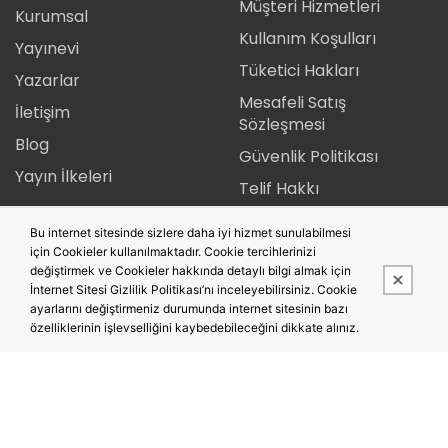
Müşteri Hizmetleri
Kurumsal
Kullanım Koşulları
Yayınevi
Tüketici Hakları
Yazarlar
Mesafeli Satış
İletişim
Sözleşmesi
Blog
Güvenlik Politikası
Yayın İlkeleri
Telif Hakkı
Gizlilik Politikası
Bu internet sitesinde sizlere daha iyi hizmet sunulabilmesi
İade Şartları
için Cookieler kullanılmaktadır. Cookie tercihlerinizi
değiştirmek ve Cookieler hakkında detaylı bilgi almak için
İnternet Sitesi Gizlilik Politikası’nı inceleyebilirsiniz. Cookie
ayarlarını değiştirmeniz durumunda internet sitesinin bazı
özelliklerinin işlevselliğini kaybedebileceğini dikkate alınız.
Bu site,
PobolEti®
Entegre E-ticaret Sistemi ile hazırlanmıştır.