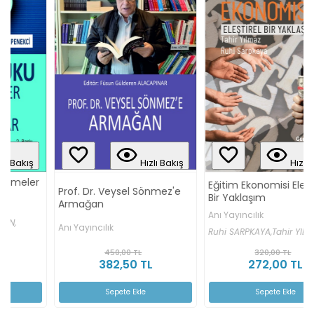
Hızlı Bakış
Hızlı Bakış
Eğitim Ekonomisi Eleştirel
Prof. Dr. Veysel Sönmez'e
Bir Yaklaşım
Armağan
Anı Yayıncılık
Anı Yayıncılık
Ruhi SARPKAYA,
Tahir YILMAZ
450,00 TL
320,00 TL
382,50 TL
272,00 TL
Sepete Ekle
Sepete Ekle