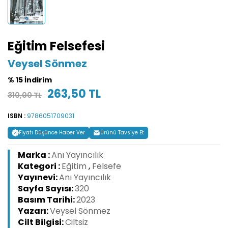
Eğitim Felsefesi
Veysel Sönmez
% 15 İndirim
263,50 TL
310,00 TL
ISBN :
9786051709031
Fiyatı Düşünce Haber Ver
Ürünü Tavsiye Et
Marka :
Anı Yayıncılık
Kategori :
Eğitim
,
Felsefe
Yayınevi:
Anı Yayıncılık
Sayfa Sayısı:
320
Basım Tarihi:
2023
Yazarı:
Veysel Sönmez
Cilt Bilgisi:
Ciltsiz