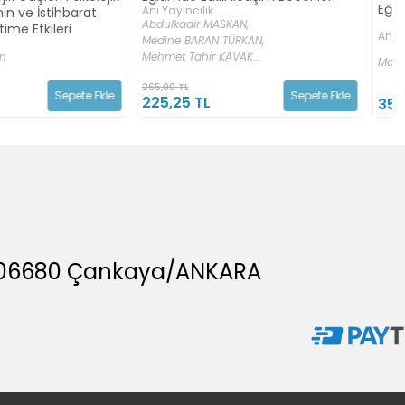
Eğitim ve Sosyolojide Kriz
k
MASKAN,
Anı Yayıncılık
N TÜRKAN,
r KAVAK...
Mahmut Tezcan
Sepete Ekle
L
355,00 TL
A, 06680 Çankaya/ANKARA