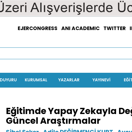
EJERCONGRESS
ANI ACADEMIC
TWITTER
/DUYURU
KURUMSAL
YAZARLAR
YAYINEVİ
EĞI
Eğitimde Yapay Zekayla De
Güncel Araştırmalar
Sibel Şeker
,
Adile DEĞİRMENCİ KURT
,
Aysu