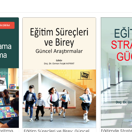
%15 İNDIRIM
Eğitimde Stratejik Güçler: Psikolojik
Eğitimde Etk
rey: Güncel