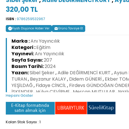
320,00 TL
ISBN :
9786259532967
Fiyatı Düşünce Haber Ver
Ürünü Tavsiye Et
Marka :
Anı Yayıncılık
Kategori :
Eğitim
Yayınevi:
Anı Yayıncılık
Sayfa Sayısı:
207
Basım Tarihi:
2024
Yazarı:
Sibel Şeker
,
Adile DEĞİRMENCİ KURT
,
Aysun
TURAN
,
Beyzanur KALAY
,
Didem GÜNERİ
,
Ekber TO
YEŞİLDAĞ
,
Fidaye CİNCİL
,
Firdevs GÜNDOĞAN ÖNDE
İSKENDER
,
Hülya ÇEVİRME
,
Mercan MUTLULAR
,
Nazl
Hepsini Göster
Öznur ÇELİK
,
Samet KARAKUŞ
,
Sevinç TAŞ
,
Seviyye
KAYMAK
,
Zeliha TRAŞ
Baskı Sayısı:
2.Baskı
Yayın Dili:
Türkçe
Kalan Stok Sayısı : 1