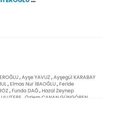
 EROĞLU
,
Ayşe YAVUZ
,
Ayşegül KARABAY
MUL
,
Elmas Nur İBAOĞLU
,
Feride
RÖZ
,
Funda DAĞ
,
Hazal Zeynep
ı ULUTEPE
,
Özlem CANAN GÜNGÖREN
,
n TOKUL
,
Vahap TECİM
,
Zeliha DEMİR