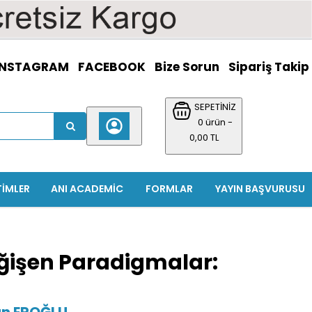
INSTAGRAM
FACEBOOK
Bize Sorun
Sipariş Takip
SEPETİNİZ
0 ürün -
0,00 TL
TIMLER
ANI ACADEMIC
FORMLAR
YAYIN BAŞVURUSU
ğişen Paradigmalar:
n EROĞLU
...