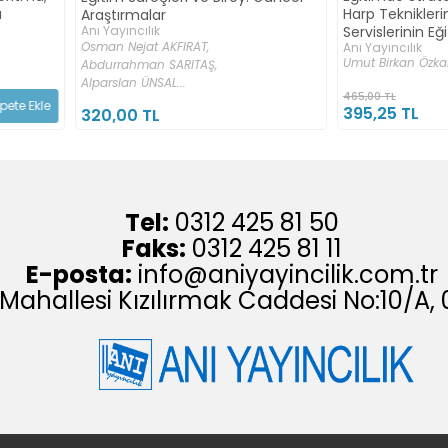
Anı Yayıncılı
Harp Tekniklerinin ve İstihbarat
Abdulkadir 
Servislerinin Eğitime Etkileri
Medine BARA
Anı Yayıncılık
Umut Birkan Özkan
Mehmet Tahi
465,00 TL
265,00 TL
Sepete Ekle
395,25 TL
225,25 T
Tel:
0312 425 81 50
Faks:
0312 425 81 11
E-posta:
info@aniyayincilik.com.tr
 Mahallesi Kızılırmak Caddesi No:10/