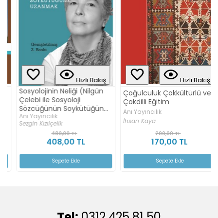
Hızlı Bakış
Hızlı Bakış
Sosyolojinin Neliği (Nilgün
Çoğulculuk Çokkültürlü ve
Çelebi ile Sosyoloji
Çokdilli Eğitim
Sözcüğünün Soykütüğüne
Anı Yayıncılık
Anı Yayıncılık
Uzanmak)
İhsan Kaya
Sezgin Kızılçelik
480,00 TL
200,00 TL
408,00 TL
170,00 TL
Sepete Ekle
Sepete Ekle
Tel:
0312 425 81 50