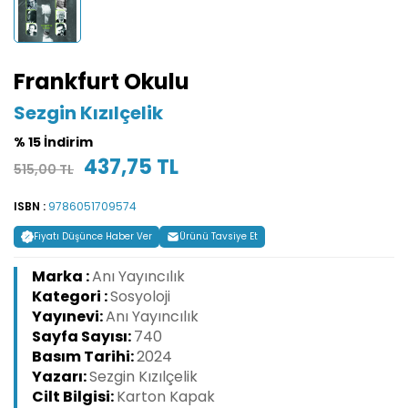
Frankfurt Okulu
Sezgin Kızılçelik
% 15 İndirim
437,75 TL
515,00 TL
ISBN :
9786051709574
Fiyatı Düşünce Haber Ver
Ürünü Tavsiye Et
Marka :
Anı Yayıncılık
Kategori :
Sosyoloji
Yayınevi:
Anı Yayıncılık
Sayfa Sayısı:
740
Basım Tarihi:
2024
Yazarı:
Sezgin Kızılçelik
Cilt Bilgisi:
Karton Kapak