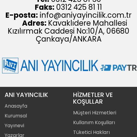
Faks:
0312 425 81 11
E-posta:
info@aniyayincilik.com.tr
Adres:
Kavaklıdere Mahallesi
Kızılırmak Caddesi No:10/A, 06680
Çankaya/ANKARA
ANI YAYINCILIK
HİZMETLER VE
KOŞULLAR
Anasayfa
Müşteri Hizmetleri
Kurumsal
Kullanım Koşulları
Yayınevi
Tüketici Hakları
Yazarlar