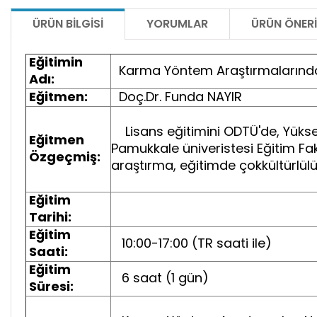
ÜRÜN BILGISI
YORUMLAR
ÜRÜN ÖNERI
Eğitimin
Karma Yöntem Araştırmalarınd
Adı:
Eğitmen:
Doç.Dr. Funda NAYIR
Lisans eğitimini ODTÜ'de, Yüksek
Eğitmen
Pamukkale üniveristesi Eğitim Fa
Özgeçmiş:
araştırma, eğitimde çokkültürlülü
Eğitim
Tarihi:
Eğitim
10:00-17:00 (TR saati ile)
Saati:
Eğitim
6 saat (1 gün)
Süresi: