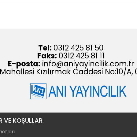
Tel:
0312 425 81 50
Faks:
0312 425 81 11
E-posta:
info@aniyayincilik.com.tr
 Mahallesi Kızılırmak Caddesi No:10/
R VE KOŞULLAR
metleri