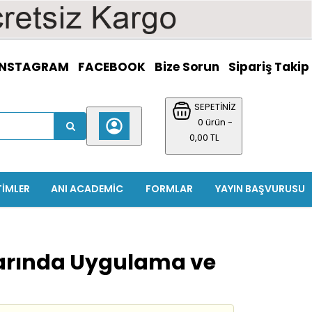
INSTAGRAM
FACEBOOK
Bize Sorun
Sipariş Takip
SEPETİNİZ
0 ürün -
0,00 TL
TIMLER
ANI ACADEMIC
FORMLAR
YAYIN BAŞVURUSU
arında Uygulama ve