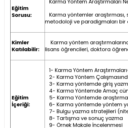
Karma Yöntem Araştırmaları Ne
Eğitim
Karma yöntemler araştırması, son 
Sorusu:
metodoloji ve paradigmaları bir 
Kimler
Karma yöntem araştırmalarında 
Katılabilir:
lisans öğrencileri, doktora öğrenc
1- Karma Yöntem Araştırmaları-İ
2- Karma Yöntem Çalışmasında 
3- Karma yöntemde giriş yazm
4- Karma Yöntemde Amaç cüml
Eğitim
5- Karma Yöntemde araştırma s
İçeriği:
6- Karma yöntemde yöntem 
7- Bulgu yazma stratejileri (nit
8- Tartışma ve sonuç yazma
9- Örnek Makale İncelenmesi