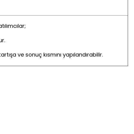
ılımcılar;
r.
rtışa ve sonuç kısmını yapılandırabilir.