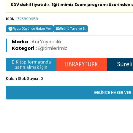
KDV dahil fiyatıdır. Eğitimimiz Zoom programı üzerinden c
ISBN :
Z26890958
Fiyatı Düşünce Haber Ver
Ürünü Tavsiye Et
Marka :
Anı Yayıncılık
Kategori :
Eğitimlerimiz
Kalan Stok Sayısı : 0
GELİNCE HABER VER