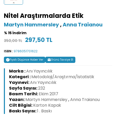
Nitel Araştırmalarda Etik
Martyn Hammersley
,
Anna Traianou
% 15 İndirim
297,50 TL
350,00 TL
ISBN :
9786051701622
Fiyatı Düşünce Haber Ver
Ürünü Tavsiye Et
Marka :
Anı Yayıncılık
Kategori :
Metodoloji/Araştırma/İstatistik
Yayınevi:
Anı Yayıncılık
Sayfa Sayısı:
232
Basım Tarihi:
Ekim 2017
Yazarı:
Martyn Hammersley
,
Anna Traianou
Cilt Bilgisi:
Karton Kapak
Baskı Sayısı:
1 . Baskı