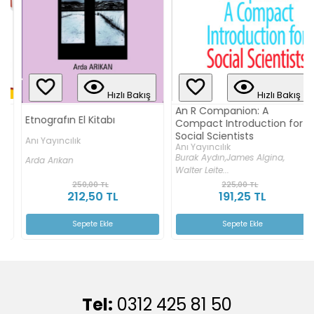
Hızlı Bakış
Hızlı Bakış
An R Companion: A
Etnografın El Kitabı
Compact Introduction for
Social Scientists
Anı Yayıncılık
Anı Yayıncılık
Burak Aydın,
James Algina,
Arda Arıkan
Walter Leite...
250,00 TL
225,00 TL
212,50 TL
191,25 TL
Sepete Ekle
Sepete Ekle
Tel:
0312 425 81 50