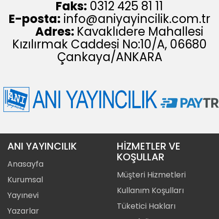
Faks:
0312 425 81 11
E-posta:
info@aniyayincilik.com.tr
Adres:
Kavaklıdere Mahallesi
Kızılırmak Caddesi No:10/A, 06680
Çankaya/ANKARA
ANI YAYINCILIK
HİZMETLER VE
KOŞULLAR
Anasayfa
Müşteri Hizmetleri
Kurumsal
Kullanım Koşulları
Yayınevi
Tüketici Hakları
Yazarlar