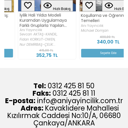
Hızlı Bakış
Hızlı Bakış
İyilik Hali Yıldızı Modeli
Koşullama ve Öğrenmenin
Kuramdan Uygulamaya
Temelleri
Farklı Gruplarla Yapılan
Anı Yayıncılık
Anı Yayıncılık
Çalışmalar
Michael Domjan
Sevcan AKTAŞ-KANDİL,
400,00 TL
Fidan KORKUT-OWEN,
340,00 TL
Nur DEMİRBAŞ-ÇELİK...
415,00 TL
Sepete Ekle
352,75 TL
Tel:
0312 425 81 50
Faks:
0312 425 81 11
E-posta:
info@aniyayincilik.com.tr
Adres:
Kavaklıdere Mahallesi
Kızılırmak Caddesi No:10/A, 06680
Çankaya/ANKARA