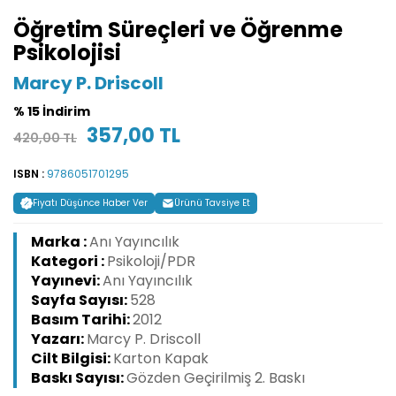
Öğretim Süreçleri ve Öğrenme
Psikolojisi
Marcy P. Driscoll
% 15 İndirim
357,00 TL
420,00 TL
ISBN :
9786051701295
Fiyatı Düşünce Haber Ver
Ürünü Tavsiye Et
Marka :
Anı Yayıncılık
Kategori :
Psikoloji/PDR
Yayınevi:
Anı Yayıncılık
Sayfa Sayısı:
528
Basım Tarihi:
2012
Yazarı:
Marcy P. Driscoll
Cilt Bilgisi:
Karton Kapak
Baskı Sayısı:
Gözden Geçirilmiş 2. Baskı