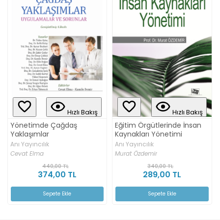
Hızlı Bakış
Hızlı Bakış
Yönetimde Çağdaş
Eğitim Örgütlerinde İnsan
Yaklaşımlar
Kaynakları Yönetimi
Anı Yayıncılık
Anı Yayıncılık
Cevat Elma
Murat Özdemir
440,00 TL
340,00 TL
374,00 TL
289,00 TL
Sepete Ekle
Sepete Ekle