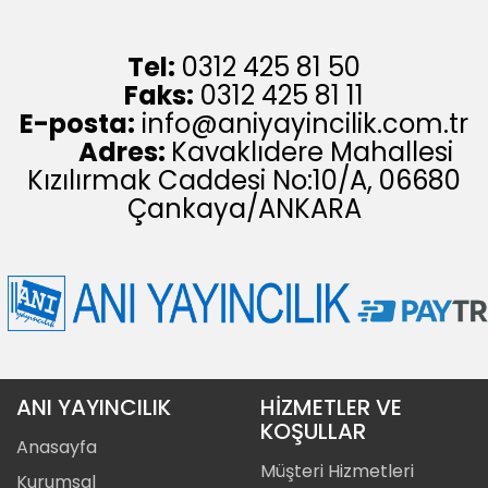
Tel:
0312 425 81 50
Faks:
0312 425 81 11
E-posta:
info@aniyayincilik.com.tr
Adres:
Kavaklıdere Mahallesi
Kızılırmak Caddesi No:10/A, 06680
Çankaya/ANKARA
ANI YAYINCILIK
HİZMETLER VE
KOŞULLAR
Anasayfa
Müşteri Hizmetleri
Kurumsal