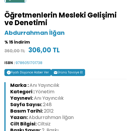
Öğretmenlerin Mesleki Gelişimi
ve Denetimi
Abdurrahman İlğan
% 15 İndirim
306,00 TL
360,00 TL
ISBN :
9786051701738
Fiyatı Düşünce Haber Ver
Ürünü Tavsiye Et
Marka :
Anı Yayıncılık
Kategori :
Yönetim
Yayınevi:
Anı Yayıncılık
Sayfa Sayısı:
248
Basım Tarihi:
2012
Yazarı:
Abdurrahman İlğan
Cilt Bilgisi:
Ciltsiz
Baskı Sayısı:
2. Baskı