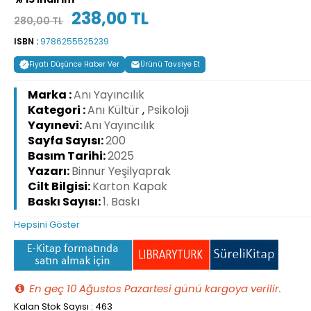
238,00 TL
280,00 TL
ISBN :
9786255525239
Fiyatı Düşünce Haber Ver
Ürünü Tavsiye Et
Marka :
Anı Yayıncılık
Kategori :
Anı Kültür
,
Psikoloji
Yayınevi:
Anı Yayıncılık
Sayfa Sayısı:
200
Basım Tarihi:
2025
Yazarı:
Binnur Yeşilyaprak
Cilt Bilgisi:
Karton Kapak
Baskı Sayısı:
1. Baskı
Hepsini Göster
En geç 10 Ağustos Pazartesi günü kargoya verilir.
Kalan Stok Sayısı : 463