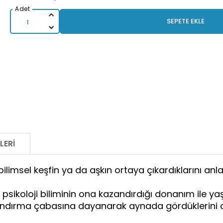
SEPETE EKLE
LERI
ilimsel keşfin ya da aşkın ortaya çıkardıklarını anla
psikoloji biliminin ona kazandırdığı donanım ile y
andırma çabasına dayanarak aynada gördüklerini d