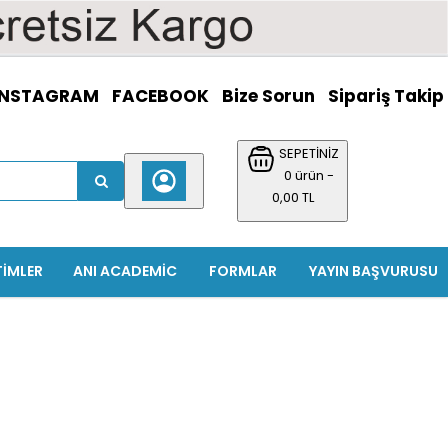
INSTAGRAM
FACEBOOK
Bize Sorun
Sipariş Takip
SEPETİNİZ
0 ürün -
0,00 TL
TIMLER
ANI ACADEMIC
FORMLAR
YAYIN BAŞVURUSU