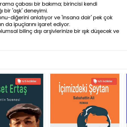
arama çabası bir bakıma; birincisi kendi
ı bir 'aşk' deneyimi.
nu-diğerini anlatıyor ve 'insana dair' pek çok
da ipuçlarını işaret ediyor.
umsal bilinç dışı arşivlerinize bir ışık düşecek ve
%15 İNDIRIM
%15 İNDIRIM