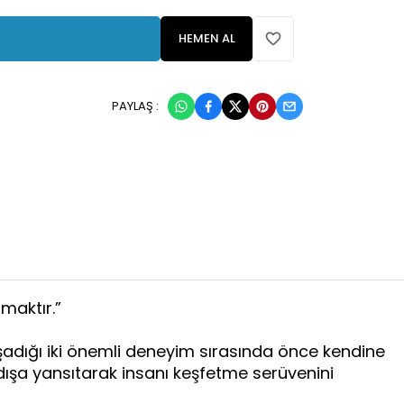
HEMEN AL
PAYLAŞ :
maktır.”
aşadığı iki önemli deneyim sırasında önce kendine
ışa yansıtarak insanı keşfetme serüvenini