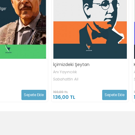
 Şeytan
Kürk Mantolu Madonna
ık
Anı Yayıncılık
li
Sabahattin Ali
160,00 TL
Sepete Ekle
Sepete Ekle
L
136,00 TL