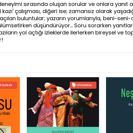
 deneyimi sırasında oluşan sorular ve onlara yanıt 
l kazı' çalışması, diğeri ise; zamansız olarak yaşadığ
çılan buluntular; yazarın yorumlarıyla, beni-seni-o
lümsetirken düşündürüyor… Soru sorarken yanıtların 
ların yol açtığı izleklerde ilerlerken bireysel ve topl
r!
%15 İNDIRIM
%15 İNDIRIM