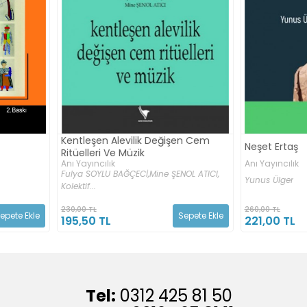
işen Cem
Neşet Ertaş
İçimizdeki
Anı Yayıncılık
Anı Yayıncıl
ŞENOL ATICI,
Yunus Ülger
Sabahattin A
260,00 TL
160,00 TL
Sepete Ekle
Sepete Ekle
221,00 TL
136,00 T
Tel:
0312 425 81 50