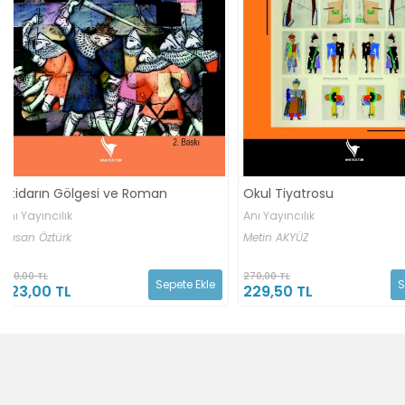
Kentleşen Alevilik Değ
Okul Tiyatrosu
Ritüelleri Ve Müzik
Anı Yayıncılık
Anı Yayıncılık
Fulya SOYLU BAĞÇECİ,
Mine 
Metin AKYÜZ
Kolektif...
270,00 TL
230,00 TL
Sepete Ekle
229,50 TL
195,50 TL