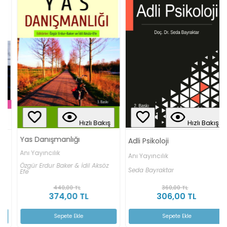
Hızlı Bakış
Hızlı Bakış
Yas Danışmanlığı
Adli Psikoloji
Anı Yayıncılık
Anı Yayıncılık
Özgür Erdur Baker & İdil Aksöz
Seda Bayraktar
Efe
440,00 TL
360,00 TL
374,00 TL
306,00 TL
Sepete Ekle
Sepete Ekle