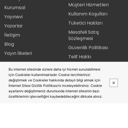
Müşteri Hizmetleri
Kurumsal
Kullanım Koşulları
Yayınevi
Tüketici Hakları
Yazarlar
Mesafeli Satış
İletişim
Sözleşmesi
Blog
Güvenlik Politikası
Yayın İlkeleri
Telif Hakkı
Gizlilik Politikası
Bu internet sitesinde sizlere daha iyi hizmet sunulabilmesi
İade Şartları
için Cookieler kullanılmaktadır. Cookie tercihlerinizi
değiştirmek ve Cookieler hakkında detaylı bilgi almak için
İnternet Sitesi Gizlilik Politikası’nı inceleyebilirsiniz. Cookie
ayarlarını değiştirmeniz durumunda internet sitesinin bazı
özelliklerinin işlevselliğini kaybedebileceğini dikkate alınız.
Bu site,
PobolEti®
Entegre E-ticaret Sistemi ile hazırlanmıştır.