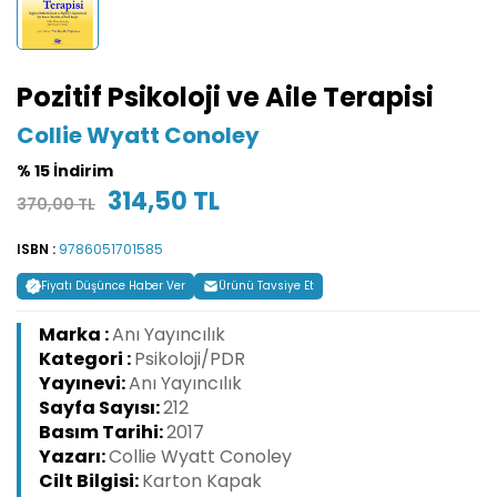
Pozitif Psikoloji ve Aile Terapisi
Collie Wyatt Conoley
% 15 İndirim
314,50 TL
370,00 TL
ISBN :
9786051701585
Fiyatı Düşünce Haber Ver
Ürünü Tavsiye Et
Marka :
Anı Yayıncılık
Kategori :
Psikoloji/PDR
Yayınevi:
Anı Yayıncılık
Sayfa Sayısı:
212
Basım Tarihi:
2017
Yazarı:
Collie Wyatt Conoley
Cilt Bilgisi:
Karton Kapak