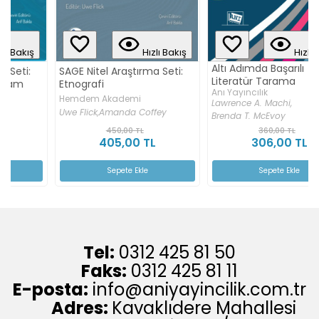
Hızlı Bakış
Hızlı Bakış
Altı Adımda Başarılı
SAGE Nitel Araştırma Seti:
Literatür Tarama
Etnografi
Anı Yayıncılık
Hemdem Akademi
Lawrence A. Machi,
Uwe Flick,
Amanda Coffey
Brenda T. McEvoy
450,00 TL
360,00 TL
405,00 TL
306,00 TL
Sepete Ekle
Sepete Ekle
Tel:
0312 425 81 50
Faks:
0312 425 81 11
E-posta:
info@aniyayincilik.com.tr
Adres:
Kavaklıdere Mahallesi