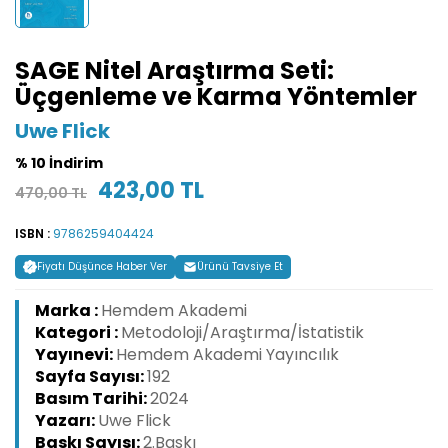
SAGE Nitel Araştırma Seti:
Üçgenleme ve Karma Yöntemler
Uwe Flick
% 10 İndirim
423,00 TL
470,00 TL
ISBN :
9786259404424
Fiyatı Düşünce Haber Ver
Ürünü Tavsiye Et
Marka :
Hemdem Akademi
Kategori :
Metodoloji/Araştırma/İstatistik
Yayınevi:
Hemdem Akademi Yayıncılık
Sayfa Sayısı:
192
Basım Tarihi:
2024
Yazarı:
Uwe Flick
Baskı Sayısı:
2.Baskı