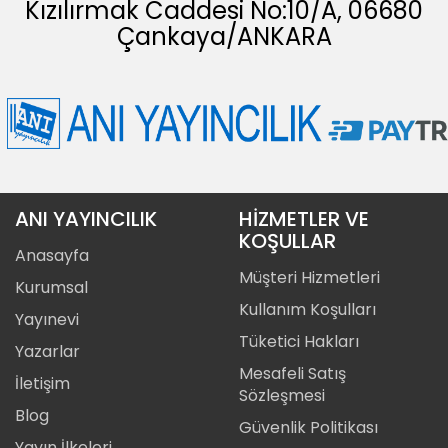
Kızılırmak Caddesi No:10/A, 06680
Çankaya/ANKARA
ANI YAYINCILIK
HİZMETLER VE
KOŞULLAR
Anasayfa
Müşteri Hizmetleri
Kurumsal
Kullanım Koşulları
Yayınevi
Tüketici Hakları
Yazarlar
Mesafeli Satış
İletişim
Sözleşmesi
Blog
Güvenlik Politikası
Yayın İlkeleri