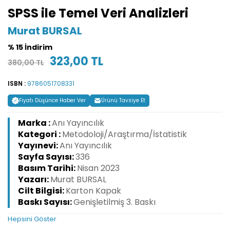
SPSS ile Temel Veri Analizleri
Murat BURSAL
% 15 İndirim
323,00 TL
380,00 TL
ISBN :
9786051708331
Fiyatı Düşünce Haber Ver
Ürünü Tavsiye Et
Marka :
Anı Yayıncılık
Kategori :
Metodoloji/Araştırma/İstatistik
Yayınevi:
Anı Yayıncılık
Sayfa Sayısı:
336
Basım Tarihi:
Nisan 2023
Yazarı:
Murat BURSAL
Cilt Bilgisi:
Karton Kapak
Baskı Sayısı:
Genişletilmiş 3. Baskı
Hepsini Göster