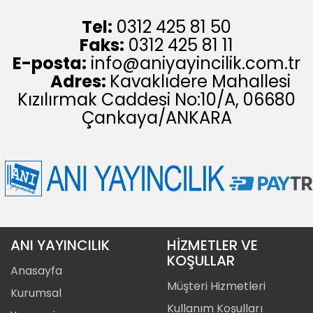
Tel:
0312 425 81 50
Faks:
0312 425 81 11
E-posta:
info@aniyayincilik.com.tr
Adres:
Kavaklıdere Mahallesi
Kızılırmak Caddesi No:10/A, 06680
Çankaya/ANKARA
ANI YAYINCILIK
HİZMETLER VE
KOŞULLAR
Anasayfa
Müşteri Hizmetleri
Kurumsal
Kullanım Koşulları