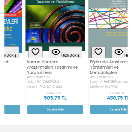
Hızlı Bakış
Hızlı Bakış
Karma Yöntem
Eğitimde Araştırma
Araştırmaları Tasarımı ve
Yöntemleri ve
Yürütülmesi
Metodolojileri
Anı Yayıncılık
Anı Yayıncılık
John W. CRESWELL,
Larry V. HEDGES,
James ARTHUR,
Vicki L. PLANO CLARK
Michael WARING...
595,00 TL
575,00 TL
505,75 TL
488,75 TL
Sepete Ekle
Sepete Ekle