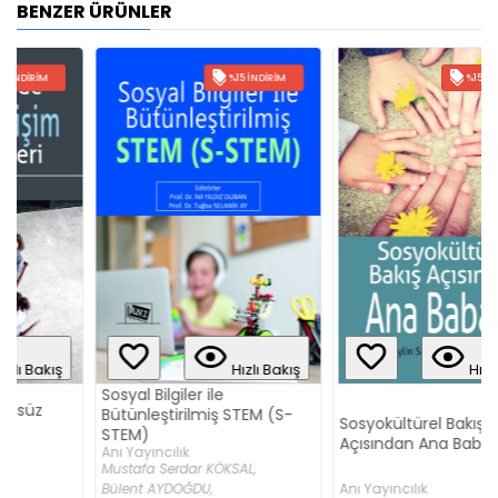
BENZER ÜRÜNLER
%15 İNDIRIM
%15 İNDIRIM
Hızlı Bakış
Hızlı Bakış
Sosyal Bilgiler ile
Bütünleştirilmiş STEM (S-
Sosyokültürel Bakış
STEM)
Açısından Ana Babalık
Anı Yayıncılık
Mustafa Serdar KÖKSAL,
Anı Yayıncılık
Bülent AYDOĞDU,