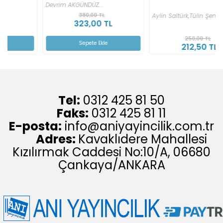
Devrim AKGÜNDÜZ...
380,00 TL
Aylin Saltürk,
Tülin Şener
323,00 TL
250,00 TL
Sepete Ekle
212,50 TL
Tel:
0312 425 81 50
Faks:
0312 425 81 11
E-posta:
info@aniyayincilik.com.tr
Adres:
Kavaklıdere Mahallesi
Kızılırmak Caddesi No:10/A, 06680
Çankaya/ANKARA