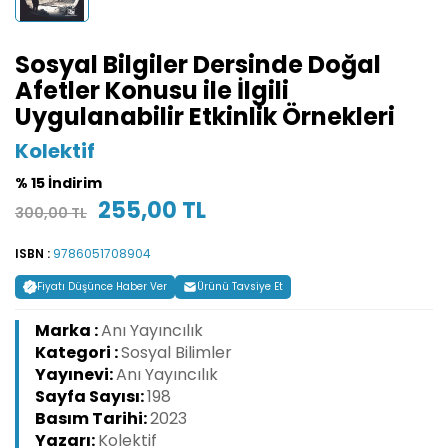
Sosyal Bilgiler Dersinde Doğal
Afetler Konusu ile İlgili
Uygulanabilir Etkinlik Örnekleri
Kolektif
% 15 İndirim
255,00 TL
300,00 TL
ISBN :
9786051708904
Fiyatı Düşünce Haber Ver
Ürünü Tavsiye Et
Marka :
Anı Yayıncılık
Kategori :
Sosyal Bilimler
Yayınevi:
Anı Yayıncılık
Sayfa Sayısı:
198
Basım Tarihi:
2023
Yazarı:
Kolektif