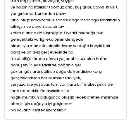
iklim değişimleri, savaşlar, yaygın
ve salgın hastalıklar (domuz gribi, kuş gribi, Covıd-19 vs.),
yangınlar vs. bunlardan bazı-
larını oluşturmaktadır. Kısacası doğa insanoğlu tarafından
bilinçsiz ve doyumsuz bir tü-
ketim alanına dönüşmüştür. Oysaki insanoğlunun
gelecekteki varlığı ekolojinin dengede
olmasıyla mümkün olabilir. İnsan ve doğa karşılıklı bir
barış ve anlayış çerçevesinde ha-
reket ettiği sürece dünya yaşanabilir bir alan haline
dönüşebilir. Aksi taktirde doğanın ger-
çekleri göz ardı edilirse doğa da kendisine karşı
gerçekleştirilen her olumsuz faaliyeti,
yeryüzünde yaşayan tüm canlılara bir felaket şeklinde
iade edecektir. Dolayısıyla insa-
noğlu mümkün olduğunca oluşabilecek afetleri minimize
etmek için doğayla iyi geçinme-
nin yollarını keşfedebilmelidir.