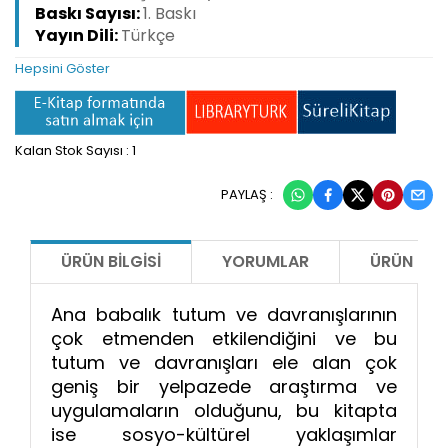
Baskı Sayısı:
1. Baskı
Yayın Dili:
Türkçe
Hepsini Göster
Kalan Stok Sayısı : 1
PAYLAŞ :
ÜRÜN BILGISI
YORUMLAR
ÜRÜN ÖNE
Ana babalık tutum ve davranışlarının
çok etmenden etkilendiğini ve bu
tutum ve davranışları ele alan çok
geniş bir yelpazede araştırma ve
uygulamaların olduğunu, bu kitapta
ise sosyo-kültürel yaklaşımlar