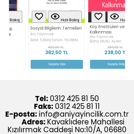
ş
Hızlı Bakış
Hızlı Bakış
Köy Enstitüleri ve Toplum
Sosyal Bilgilerin Temelleri
So
Kalkınması
Di
Anı Yayıncılık
Anı Yayıncılık
Te
Refik TURAN,
Tahsin YILDIRIM
Baha Mutlu Aydın
An
450,00 TL
280,00 TL
382,50 TL
238,00 TL
Ha
Sepete Ekle
Sepete Ekle
Tel:
0312 425 81 50
Faks:
0312 425 81 11
E-posta:
info@aniyayincilik.com.tr
Adres:
Kavaklıdere Mahallesi
Kızılırmak Caddesi No:10/A, 06680