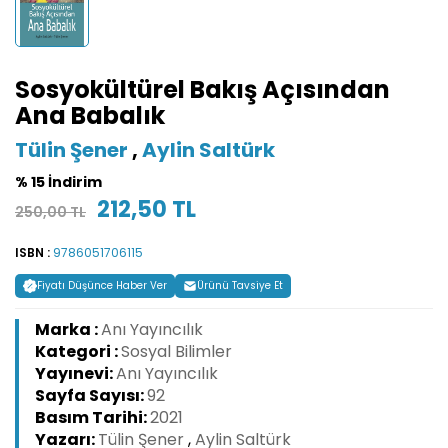
Sosyokültürel Bakış Açısından
Ana Babalık
Tülin Şener
,
Aylin Saltürk
% 15 İndirim
212,50 TL
250,00 TL
ISBN :
9786051706115
Fiyatı Düşünce Haber Ver
Ürünü Tavsiye Et
Marka :
Anı Yayıncılık
Kategori :
Sosyal Bilimler
Yayınevi:
Anı Yayıncılık
Sayfa Sayısı:
92
Basım Tarihi:
2021
Yazarı:
Tülin Şener
,
Aylin Saltürk