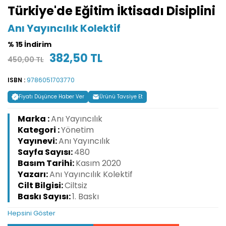
Türkiye'de Eğitim İktisadı Disiplini
Anı Yayıncılık Kolektif
% 15 İndirim
382,50 TL
450,00 TL
ISBN :
9786051703770
Fiyatı Düşünce Haber Ver
Ürünü Tavsiye Et
Marka :
Anı Yayıncılık
Kategori :
Yönetim
Yayınevi:
Anı Yayıncılık
Sayfa Sayısı:
480
Basım Tarihi:
Kasım 2020
Yazarı:
Anı Yayıncılık Kolektif
Cilt Bilgisi:
Ciltsiz
Baskı Sayısı:
1. Baskı
Hepsini Göster