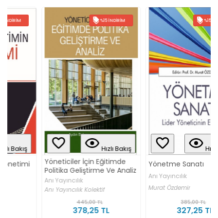
%15 İNDIRIM
%15 İNDIRIM
Hızlı Bakış
Hızlı Bakış
Yöneticiler İçin Eğitimde
Yönetme Sanatı
Politika Geliştirme Ve Analiz
Anı Yayıncılık
Anı Yayıncılık
Murat Özdemir
Anı Yayıncılık Kolektif
445,00 TL
385,00 TL
378,25 TL
327,25 TL