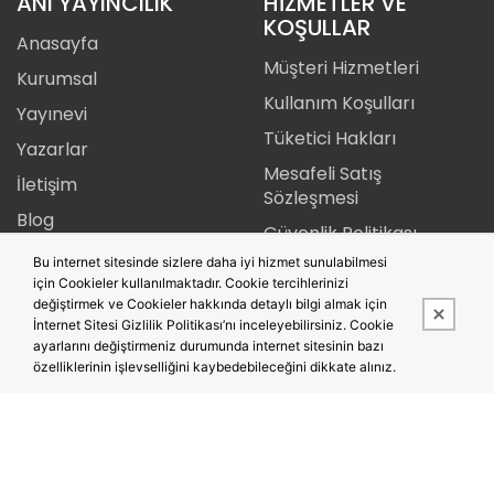
ANI YAYINCILIK
HİZMETLER VE
KOŞULLAR
Anasayfa
Müşteri Hizmetleri
Kurumsal
Kullanım Koşulları
Yayınevi
Tüketici Hakları
Yazarlar
Mesafeli Satış
İletişim
Sözleşmesi
Blog
Güvenlik Politikası
Yayın İlkeleri
Bu internet sitesinde sizlere daha iyi hizmet sunulabilmesi
Telif Hakkı
için Cookieler kullanılmaktadır. Cookie tercihlerinizi
Gizlilik Politikası
değiştirmek ve Cookieler hakkında detaylı bilgi almak için
İnternet Sitesi Gizlilik Politikası’nı inceleyebilirsiniz. Cookie
İade Şartları
ayarlarını değiştirmeniz durumunda internet sitesinin bazı
özelliklerinin işlevselliğini kaybedebileceğini dikkate alınız.
Bu site,
PobolEti®
Entegre E-ticaret Sistemi ile hazırlanmıştır.