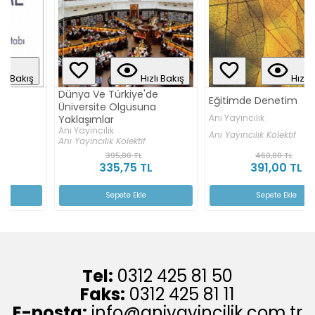
Hızlı Bakış
Hızlı Bakış
Dünya Ve Türkiye'de
Eğitimde Denetim
Üniversite Olgusuna
Anı Yayıncılık
Yaklaşımlar
Anı Yayıncılık
Anı Yayıncılık Kolektif
Anı Yayıncılık Kolektif
395,00 TL
460,00 TL
335,75 TL
391,00 TL
Sepete Ekle
Sepete Ekle
Tel:
0312 425 81 50
Faks:
0312 425 81 11
E-posta:
info@aniyayincilik.com.tr