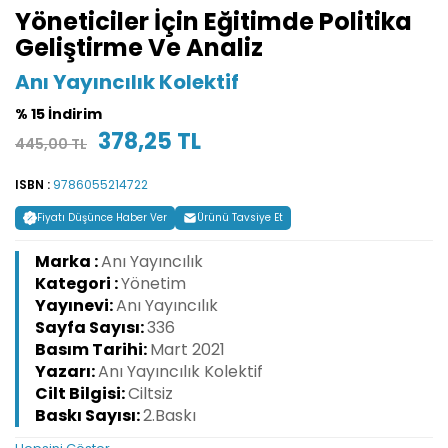
Yöneticiler İçin Eğitimde Politika
Geliştirme Ve Analiz
Anı Yayıncılık Kolektif
% 15 İndirim
378,25 TL
445,00 TL
ISBN :
9786055214722
Fiyatı Düşünce Haber Ver
Ürünü Tavsiye Et
Marka :
Anı Yayıncılık
Kategori :
Yönetim
Yayınevi:
Anı Yayıncılık
Sayfa Sayısı:
336
Basım Tarihi:
Mart 2021
Yazarı:
Anı Yayıncılık Kolektif
Cilt Bilgisi:
Ciltsiz
Baskı Sayısı:
2.Baskı