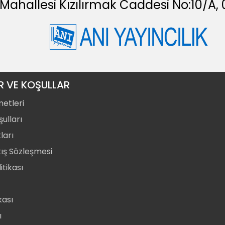
 Mahallesi Kızılırmak Caddesi No:10/
R VE KOŞULLAR
metleri
ulları
ları
tış Sözleşmesi
itikası
ikası
ı