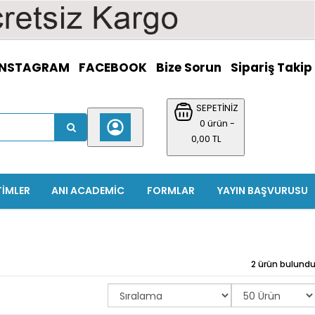
INSTAGRAM
FACEBOOK
Bize Sorun
Sipariş Takip
SEPETİNİZ
0 ürün -
0,00 TL
TIMLER
ANI ACADEMIC
FORMLAR
YAYIN BAŞVURUSU
2 ürün bulund