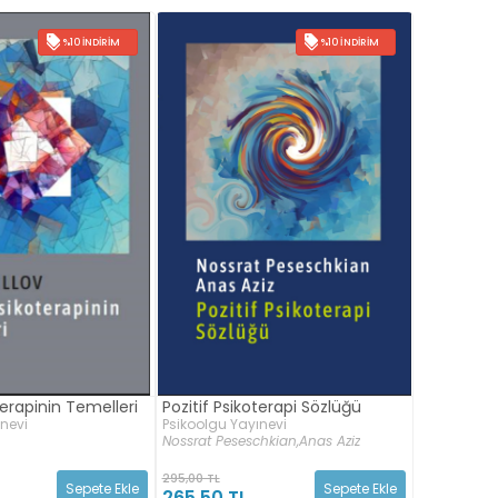
%10 İNDIRIM
%10 İNDIRIM
terapinin Temelleri
Pozitif Psikoterapi Sözlüğü
ınevi
Psikoolgu Yayınevi
Nossrat Peseschkian,
Anas Aziz
295,00 TL
Sepete Ekle
Sepete Ekle
265,50 TL