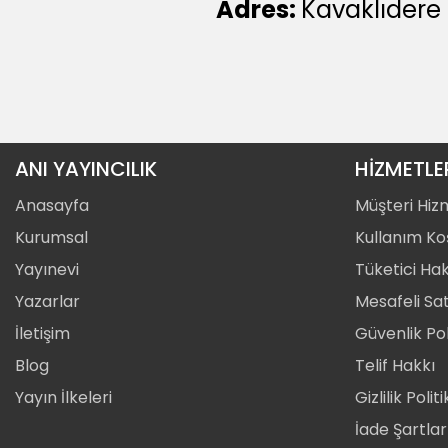
Adres:
Kavaklıdere
ANI YAYINCILIK
HİZMETLE
Anasayfa
Müşteri Hiz
Kurumsal
Kullanım Koş
Yayınevi
Tüketici Hak
Yazarlar
Mesafeli Sa
İletişim
Güvenlik Pol
Blog
Telif Hakkı
Yayın İlkeleri
Gizlilik Polit
İade Şartlar