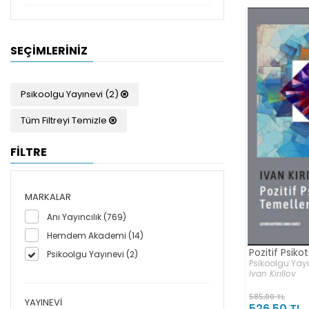
SEÇIMLERINIZ
Psikoolgu Yayınevi (2)
Tüm Filtreyi Temizle
FİLTRE
MARKALAR
Anı Yayıncılık (769)
Hemdem Akademi (14)
Pozitif Psiko
Psikoolgu Yayınevi (2)
Psikoolgu Yay
Ivan Kırıllov
585,00 TL
YAYINEVI
526,50 TL